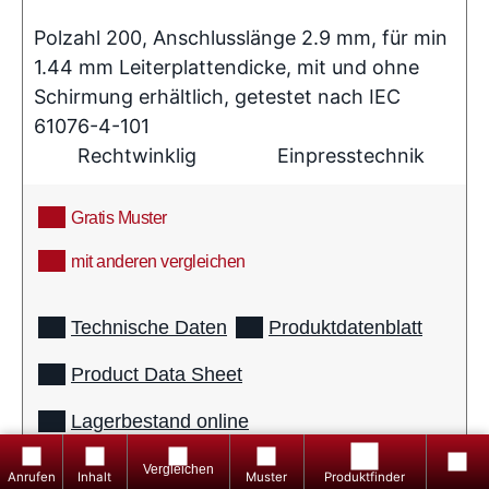
Polzahl 200, Anschlusslänge 2.9 mm, für min
1.44 mm Leiterplattendicke, mit und ohne
Schirmung erhältlich, getestet nach IEC
61076-4-101
Rechtwinklig
Einpresstechnik
Gratis Muster
mit anderen vergleichen
info
Technische Daten
Produktdatenblatt
Product Data Sheet
+49
Lagerbestand online
8861
Produkte
Gratis
Inhalt
Produktfinder
totop
weitere Produktdetails anzeigen
2501
vergleichen
Muster