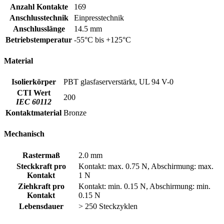
Anzahl Kontakte
169
Anschlusstechnik
Einpresstechnik
Anschlusslänge
14.5 mm
Betriebstemperatur
-55°C bis +125°C
Material
Isolierkörper
PBT glasfaserverstärkt, UL 94 V-0
CTI Wert
200
IEC 60112
Kontaktmaterial
Bronze
Mechanisch
Rastermaß
2.0 mm
Steckkraft pro
Kontakt: max. 0.75 N, Abschirmung: max.
Kontakt
1 N
Ziehkraft pro
Kontakt: min. 0.15 N, Abschirmung: min.
Kontakt
0.15 N
Lebensdauer
> 250 Steckzyklen