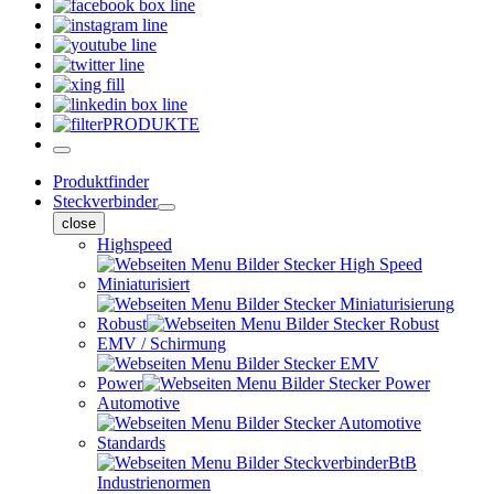
PRODUKTE
Produktfinder
Steckverbinder
close
Highspeed
Miniaturisiert
Robust
EMV / Schirmung
Power
Automotive
Standards