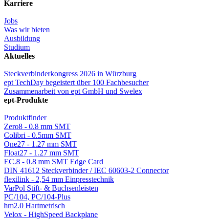
Karriere
Jobs
Was wir bieten
Ausbildung
Studium
Aktuelles
Steckverbinderkongress 2026 in Würzburg
ept TechDay begeistert über 100 Fachbesucher
Zusammenarbeit von ept GmbH und Swelex
ept-Produkte
Produktfinder
Zero8 - 0.8 mm SMT
Colibri - 0.5mm SMT
One27 - 1.27 mm SMT
Float27 - 1.27 mm SMT
EC.8 - 0.8 mm SMT Edge Card
DIN 41612 Steckverbinder / IEC 60603-2 Connector
flexilink - 2,54 mm Einpresstechnik
VarPol Stift- & Buchsenleisten
PC/104, PC/104-Plus
hm2.0 Hartmetrisch
Velox - HighSpeed Backplane