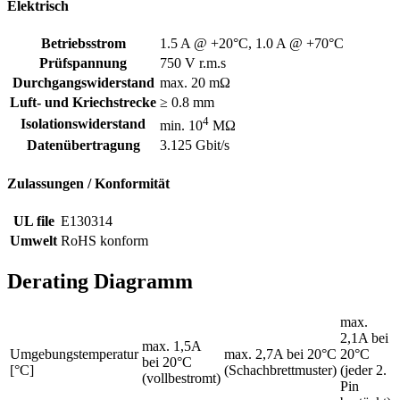
Elektrisch
Betriebsstrom
1.5 A @ +20°C, 1.0 A @ +70°C
Prüfspannung
750 V r.m.s
Durchgangswiderstand
max. 20 mΩ
Luft- und Kriechstrecke
≥ 0.8 mm
4
Isolationswiderstand
min. 10
MΩ
Datenübertragung
3.125 Gbit/s
Zulassungen / Konformität
UL file
E130314
Umwelt
RoHS konform
Derating Diagramm
max.
2,1A bei
max. 1,5A
Umgebungstemperatur
max. 2,7A bei 20°C
20°C
bei 20°C
[°C]
(Schachbrettmuster)
(jeder 2.
(vollbestromt)
Pin