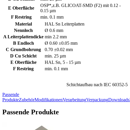
OSP*,z.B. GLICOAT-SMD (F2) mit 0.12 -
E Oberfläche
0.15 µm
F Restring
min. 0.1 mm
Material
HAL Sn Leiterplatten
Nennloch
Ø 0.6 mm
A Leiterplattendicke
min 2.2 mm
B Endloch
Ø 0.60 ±0.05 mm
C Grundbohrung
0.70 ±0.02 mm
D Cu Schicht
min. 25 µm
E Oberfläche
HAL Sn, 5 - 15 µm
F Restring
min. 0.1 mm
Schichtaufbau nach IEC 60352-5
Passende
Produkte
Zubehör
Modifikationen
Verarbeitung
Verpackung
Downloads
Passende Produkte