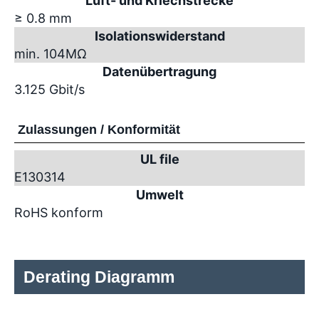
Luft- und Kriechstrecke
≥ 0.8 mm
Isolationswiderstand
min. 10
4
MΩ
Datenübertragung
3.125 Gbit/s
Zulassungen / Konformität
UL file
E130314
Umwelt
RoHS konform
Derating Diagramm