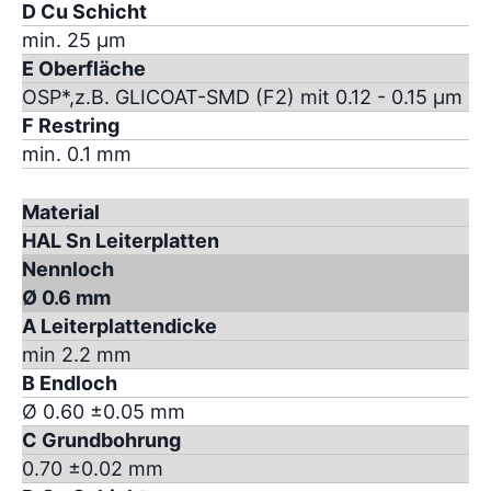
D Cu Schicht
min. 25 µm
E Oberfläche
OSP*,z.B. GLICOAT-SMD (F2) mit 0.12 - 0.15 µm
F Restring
min. 0.1 mm
Material
HAL Sn Leiterplatten
Nennloch
Ø 0.6 mm
A Leiterplattendicke
min 2.2 mm
B Endloch
Ø 0.60 ±0.05 mm
C Grundbohrung
0.70 ±0.02 mm