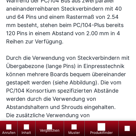
Während der PC/104 Bus aus zwei parallel
aneinanderreihbaren Steckverbindern mit 40
und 64 Pins und einem Rastermaß von 2.54
mm besteht, stehen beim PC/104-Plus bereits
120 Pins in einem Abstand von 2.00 mm in 4
Reihen zur Verfügung.
Durch die Verwendung von Steckverbindern mit
Übergabezone (lange Pins) in Einpresstechnik
können mehrere Boards bequem übereinander
gestapelt werden (siehe Abbildung). Die vom
PC/104 Konsortium spezifizierten Abstände
werden durch die Verwendung von
Abstandshaltern und Shrouds eingehalten.
Die zusätzliche Verwendung von
+49
Abstandsbolzen ist somit nicht mehr
8861
Produkte
Gratis
Inhalt
Produktfinder
totop
notwendig.
2501
vergleichen
Muster