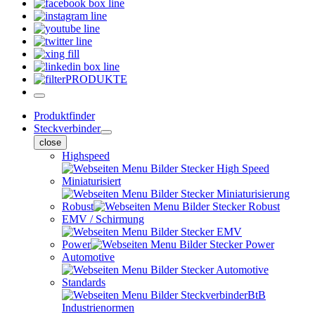
PRODUKTE
Produktfinder
Steckverbinder
close
Highspeed
Miniaturisiert
Robust
EMV / Schirmung
Power
Automotive
Standards