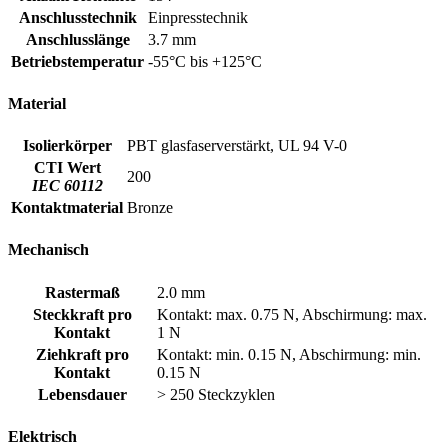
Anschlusstechnik
Einpresstechnik
Anschlusslänge
3.7 mm
Betriebstemperatur
-55°C bis +125°C
Material
Isolierkörper
PBT glasfaserverstärkt, UL 94 V-0
CTI Wert
200
IEC 60112
Kontaktmaterial
Bronze
Mechanisch
Rastermaß
2.0 mm
Steckkraft pro
Kontakt: max. 0.75 N, Abschirmung: max.
Kontakt
1 N
Ziehkraft pro
Kontakt: min. 0.15 N, Abschirmung: min.
Kontakt
0.15 N
Lebensdauer
> 250 Steckzyklen
Elektrisch