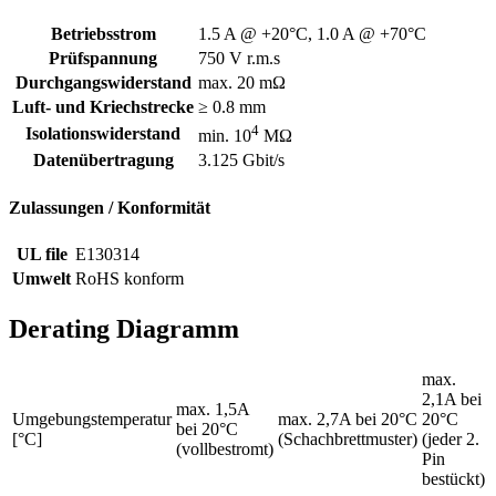
Betriebsstrom
1.5 A @ +20°C, 1.0 A @ +70°C
Prüfspannung
750 V r.m.s
Durchgangswiderstand
max. 20 mΩ
Luft- und Kriechstrecke
≥ 0.8 mm
4
Isolationswiderstand
min. 10
MΩ
Datenübertragung
3.125 Gbit/s
Zulassungen / Konformität
UL file
E130314
Umwelt
RoHS konform
Derating Diagramm
max.
2,1A bei
max. 1,5A
Umgebungstemperatur
max. 2,7A bei 20°C
20°C
bei 20°C
[°C]
(Schachbrettmuster)
(jeder 2.
(vollbestromt)
Pin
bestückt)