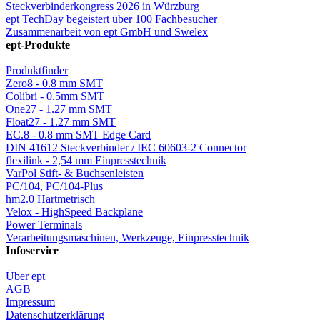
Steckverbinderkongress 2026 in Würzburg
ept TechDay begeistert über 100 Fachbesucher
Zusammenarbeit von ept GmbH und Swelex
ept-Produkte
Produktfinder
Zero8 - 0.8 mm SMT
Colibri - 0.5mm SMT
One27 - 1.27 mm SMT
Float27 - 1.27 mm SMT
EC.8 - 0.8 mm SMT Edge Card
DIN 41612 Steckverbinder / IEC 60603-2 Connector
flexilink - 2,54 mm Einpresstechnik
VarPol Stift- & Buchsenleisten
PC/104, PC/104-Plus
hm2.0 Hartmetrisch
Velox - HighSpeed Backplane
Power Terminals
Verarbeitungsmaschinen, Werkzeuge, Einpresstechnik
Infoservice
Über ept
AGB
Impressum
Datenschutzerklärung