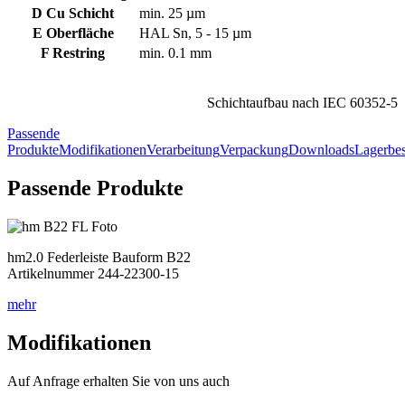
D Cu Schicht
min. 25 µm
E Oberfläche
HAL Sn, 5 - 15 µm
F Restring
min. 0.1 mm
Schichtaufbau nach IEC 60352-5
Passende
Produkte
Modifikationen
Verarbeitung
Verpackung
Downloads
Lagerbes
Passende Produkte
hm2.0 Federleiste Bauform B22
Artikelnummer 244-22300-15
mehr
Modifikationen
Auf Anfrage erhalten Sie von uns auch