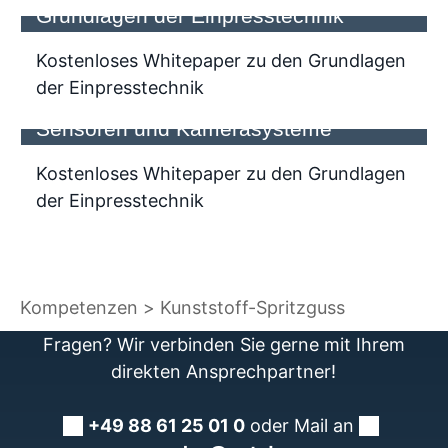
Grundlagen der Einpresstechnik
Kostenloses Whitepaper zu den Grundlagen
Kostenloses Whitepaper zu Board-to-
der Einpresstechnik
Board Verbinder für industrielle
Sensoren und Kamerasysteme
Kostenloses Whitepaper zu den Grundlagen
der Einpresstechnik
Kompetenzen
Kunststoff-Spritzguss
Fragen? Wir verbinden Sie gerne mit Ihrem
direkten Ansprechpartner!
+49 88 61 25 01 0
oder Mail an