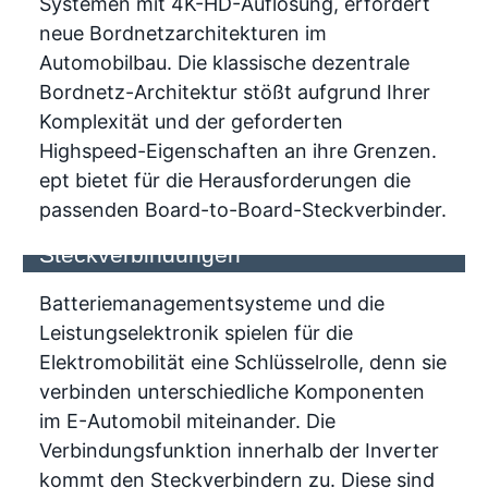
Systemen mit 4K-HD-Auflösung, erfordert
neue Bordnetzarchitekturen im
Automobilbau. Die klassische dezentrale
Bordnetz-Architektur stößt aufgrund Ihrer
Komplexität und der geforderten
Highspeed-Eigenschaften an ihre Grenzen.
ept bietet für die Herausforderungen die
Der Inverter in der Elektromobilität und
passenden Board-to-Board-Steckverbinder.
die Anforderungen an
Steckverbindungen
Batteriemanagementsysteme und die
Leistungselektronik spielen für die
Elektromobilität eine Schlüsselrolle, denn sie
verbinden unterschiedliche Komponenten
im E-Automobil miteinander. Die
Verbindungsfunktion innerhalb der Inverter
kommt den Steckverbindern zu. Diese sind