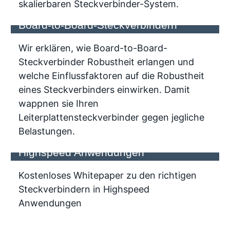
skalierbaren Steckverbinder-System.
Einflussfaktoren auf die Robustheit von
Board-to-Board-Steckverbindern
Wir erklären, wie Board-to-Board-
Steckverbinder Robustheit erlangen und
welche Einflussfaktoren auf die Robustheit
eines Steckverbinders einwirken. Damit
wappnen sie Ihren
Leiterplattensteckverbinder gegen jegliche
Kostenloses Whitepaper zu den
Belastungen.
richtigen Steckverbindern in
Highspeed Anwendungen
Kostenloses Whitepaper zu den richtigen
Steckverbindern in Highspeed
Anwendungen
Kostenloses Whitepaper zu den