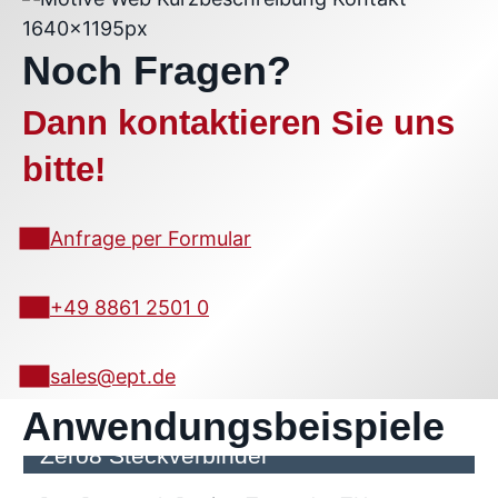
Noch Fragen?
Dann kontaktieren Sie uns
bitte!
Anfrage per Formular
+49 8861 2501 0
sales@ept.de
Anwendungsbeispiele
Elektrischer Rennwagen fährt mit
Zero8 Steckverbinder