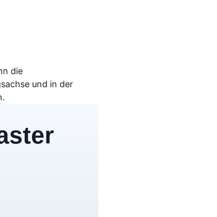
nn die
gsachse und in der
n.
aster