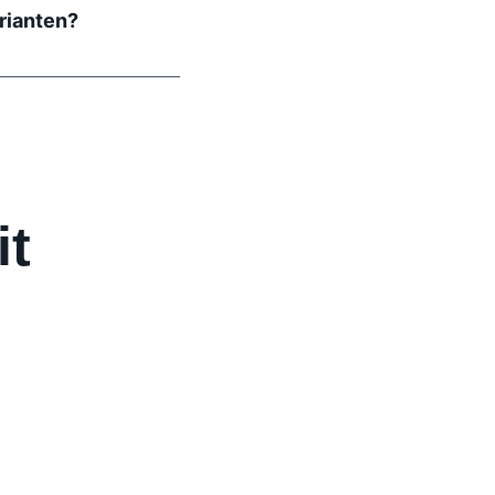
rianten?
it