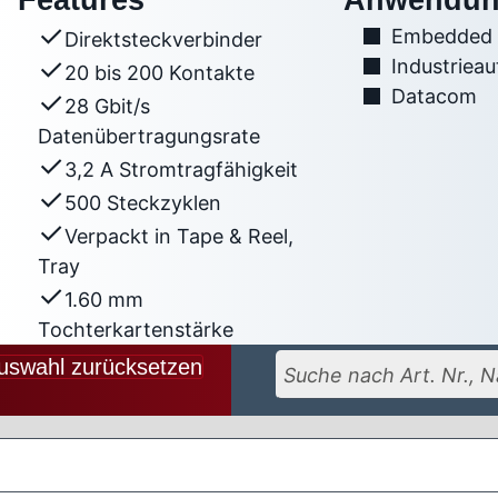
Features
Anwendun
Embedded
Direktsteckverbinder
Industriea
20 bis 200 Kontakte
Datacom
28 Gbit/s
Datenübertragungsrate
3,2 A Stromtragfähigkeit
500 Steckzyklen
Verpackt in Tape & Reel,
Tray
1.60 mm
Tochterkartenstärke
uswahl zurücksetzen