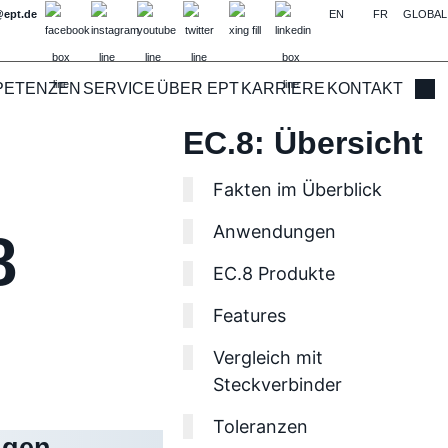
@ept.de
EN
FR
GLOBAL
PETENZEN
SERVICE
ÜBER EPT
KARRIERE
KONTAKT
Such
EC.8: Übersicht
Fakten im Überblick
Anwendungen
8
EC.8 Produkte
Features
Vergleich mit
Steckverbinder
Toleranzen