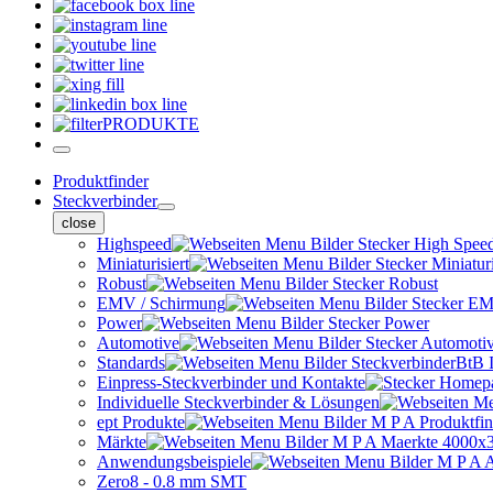
PRODUKTE
Produktfinder
Steckverbinder
close
Highspeed
Miniaturisiert
Robust
EMV / Schirmung
Power
Automotive
Standards
Einpress-Steckverbinder und Kontakte
Individuelle Steckverbinder & Lösungen
ept Produkte
Märkte
Anwendungsbeispiele
Zero8 - 0.8 mm SMT