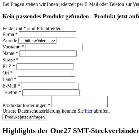
Bei Fragen stehen wir Ihnen jederzeit per E-Mail oder Telefon zur Ve
Kein passendes Produkt gefunden - Produkt jetzt anf
Felder mit * sind Pflichtfelder.
Firma *
Anrede
Vorname *
Name *
Straße *
PLZ *
Ort *
Land *
E-Mail *
Telefon *
Produktanforderungen *
Unsere Datenschutzerklärung können Sie
hier
abrufen.
Produkt jetzt anfragen
Highlights der One27 SMT-Steckverbinde