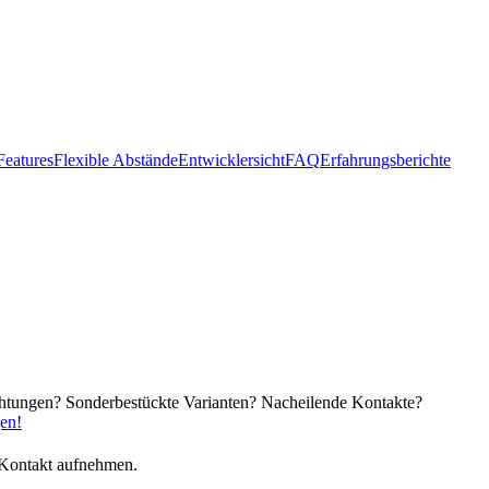
Features
Flexible Abstände
Entwicklersicht
FAQ
Erfahrungsberichte
chtungen? Sonderbestückte Varianten? Nacheilende Kontakte?
gen!
 Kontakt aufnehmen.