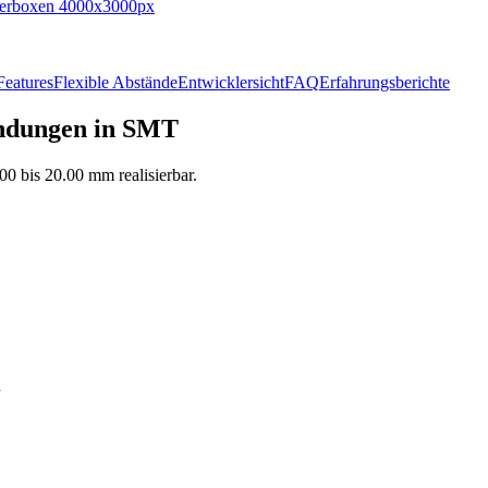
Features
Flexible Abstände
Entwicklersicht
FAQ
Erfahrungsberichte
indungen in SMT
0 bis 20.00 mm realisierbar.
h