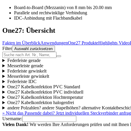
Board-to-Board (Mezzanin) von 8 mm bis 20.00 mm
Parallele und rechtwinklige Verbindung
IDC-Anbindung mit Flachbandkabel
One27: Übersicht
Fakten im Überblick
Anwendungen
One27 Produkte
Highlights Video
Filter
Auswahl zurücksetzen
Federleiste gerade
Messerleiste gerade
Federleiste gewinkelt
Messerleiste gewinkelt
Federleiste IDC
One27 Kabelkonfektion PVC Standard
One27 Kabelkonfektion PVC individuell
One27 Kabelkonfektion Hochtemperatur
One27 Kabelkonfektion halogenfrei
andere Polzahlen? andere Stapelhöhen? alternative Kontaktbeschi
» Nicht das Passende dabei? Jetzt individuellen Steckverbinder anfra
Username:
Vielen Dank!
Wir werden Ihre Anforderungen prüfen und mit Ihnen