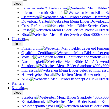
close
Lagerbestände & Lieferzeiten
Informationen für Einkäufer
Lieferanten
Download-Center
Cross Reference
Presse
Blog
Über ept
close
Firmenprofil
Qualität + Zertifikate
Vorteile
Nachhaltigkeit
Standorte
Impressum
Hinweisgeber-Portal
AGB
Karriere
Kontakt
close
Standorte
Kontaktformular
Ansprechpartner vor Ort