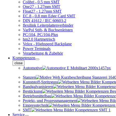
Colibri - 0.5 mm SMT
One27 - 1.27mm SMT
Float27 - 1.27mm SMT
EC.8 - 0.8 mm Edge Card SMT
DIN 41612 / IEC 60603-2
flexilink Leiterplattenverbinder
VarPol Stift- & Buchsenleisten
PC/104, PC/104-Plus
hm2.0 Hartmetrisch
Velox - Highspeed Backplane
Power Terminals
Verarbeitung & Zubehör
Kompetenzen
close
Automotive
Stanzen
Kunststoff-Spritzguss
Bandgalvanisieren
Bestückung
Betriebsmittelbau
Projekt- und Prozessmanagement
Einpresstechnik
SMT
Service