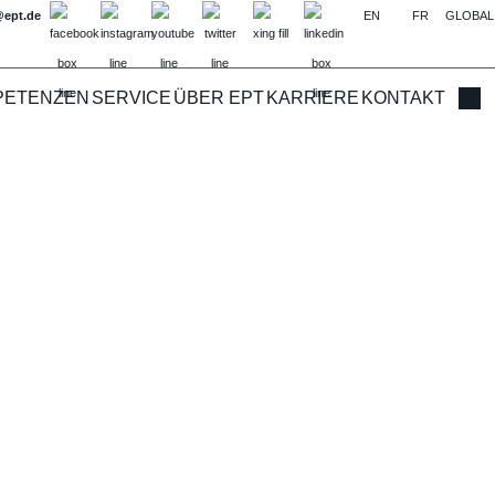
@ept.de
EN
FR
GLOBAL
PETENZEN
SERVICE
ÜBER EPT
KARRIERE
KONTAKT
Such