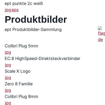
ept punkte 2c weiß
jpg
eps
Produktbilder
ept Produktbilder-Sammlung
Colibri Plug 5mm
jpg
EC.8 HighSpeed-Direktsteckverbinder
jpg
Scale X Logo
jpg
Zero 8 Familie
jpg
Colibri Plug 8mm
jpg