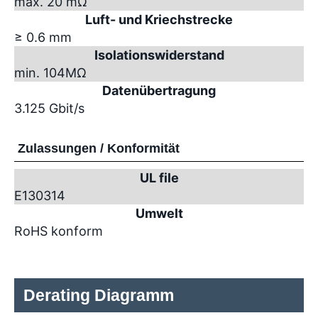
max. 20 mΩ
Luft- und Kriechstrecke
≥ 0.6 mm
Isolationswiderstand
min. 10
4
MΩ
Datenübertragung
3.125 Gbit/s
Zulassungen / Konformität
UL file
E130314
Umwelt
RoHS konform
Derating Diagramm