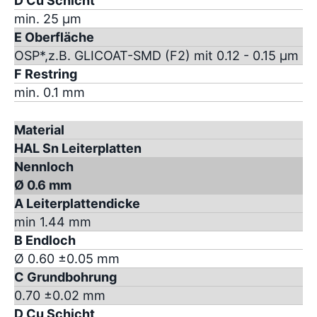
D Cu Schicht
min. 25 µm
E Oberfläche
OSP*,z.B. GLICOAT-SMD (F2) mit 0.12 - 0.15 µm
F Restring
min. 0.1 mm
Material
HAL Sn Leiterplatten
Nennloch
Ø 0.6 mm
A Leiterplattendicke
min 1.44 mm
B Endloch
Ø 0.60 ±0.05 mm
C Grundbohrung
0.70 ±0.02 mm
D Cu Schicht