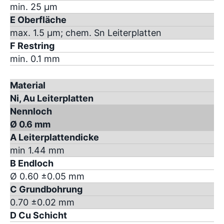
min. 25 µm
E Oberfläche
max. 1.5 µm; chem. Sn Leiterplatten
F Restring
min. 0.1 mm
Material
Ni, Au Leiterplatten
Nennloch
Ø 0.6 mm
A Leiterplattendicke
min 1.44 mm
B Endloch
Ø 0.60 ±0.05 mm
C Grundbohrung
0.70 ±0.02 mm
D Cu Schicht