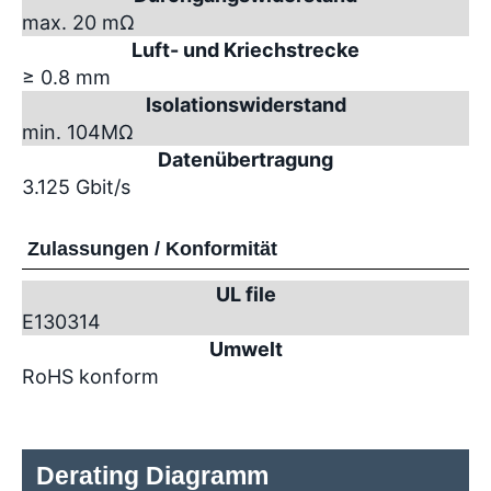
max. 20 mΩ
Luft- und Kriechstrecke
≥ 0.8 mm
Isolationswiderstand
min. 10
4
MΩ
Datenübertragung
3.125 Gbit/s
Zulassungen / Konformität
UL file
E130314
Umwelt
RoHS konform
Derating Diagramm