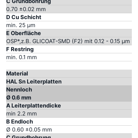
C Grundbohrung
0.70 ±0.02 mm
D Cu Schicht
min. 25 µm
E Oberfläche
OSP*,z.B. GLICOAT-SMD (F2) mit 0.12 - 0.15 µm
F Restring
min. 0.1 mm
Material
HAL Sn Leiterplatten
Nennloch
Ø 0.6 mm
A Leiterplattendicke
min 2.2 mm
B Endloch
Ø 0.60 ±0.05 mm
C Grundbohrung