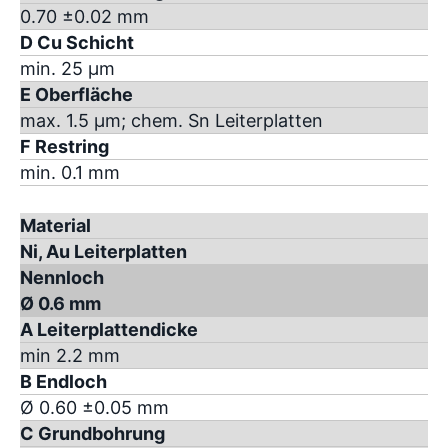
0.70 ±0.02 mm
D Cu Schicht
min. 25 µm
E Oberfläche
max. 1.5 µm; chem. Sn Leiterplatten
F Restring
min. 0.1 mm
Material
Ni, Au Leiterplatten
Nennloch
Ø 0.6 mm
A Leiterplattendicke
min 2.2 mm
B Endloch
Ø 0.60 ±0.05 mm
C Grundbohrung