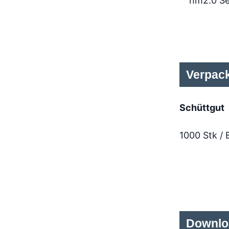
hm2.0 Se
Verpac
Schüttgut
1000 Stk / 
Downlo