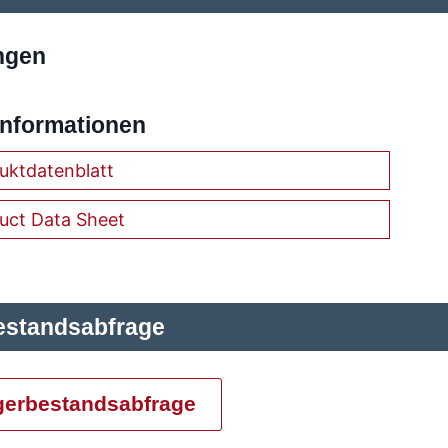
ngen
Informationen
uktdatenblatt
uct Data Sheet
estandsabfrage
gerbestandsabfrage