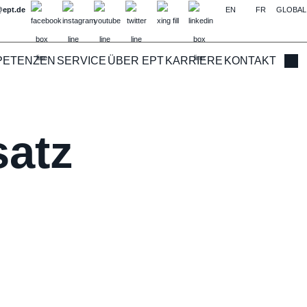
@ept.de
EN
FR
GLOBAL
PETENZEN
SERVICE
ÜBER EPT
KARRIERE
KONTAKT
Such
satz