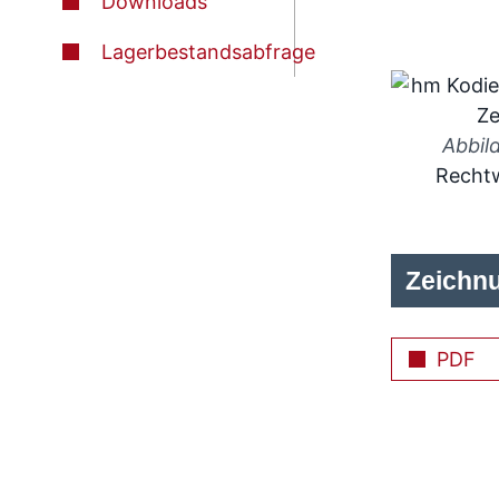
Downloads
Lagerbestandsabfrage
Abbil
Rechtw
Zeichn
PDF