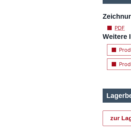
Zeichnu
PDF
Weitere 
Prod
Prod
Lagerb
zur La