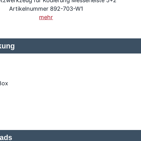
tzwerkzeug für Kodierung Messerleiste 5+2
Artikelnummer 892-703-W1
mehr
kung
Box
ads