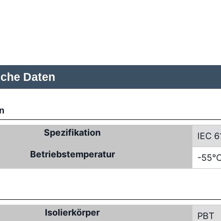
sche Daten
n
Spezifikation
IEC 6
Betriebstemperatur
-55°C
Isolierkörper
PBT