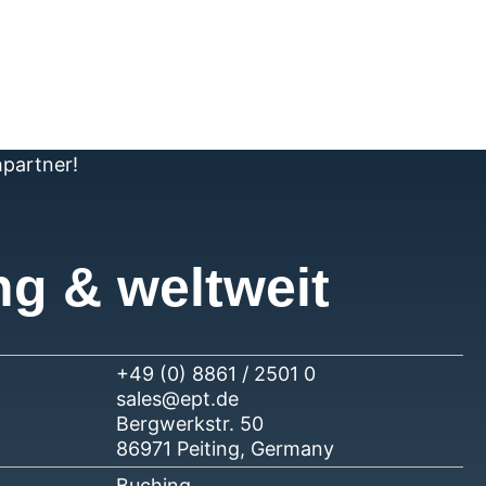
hpartner!
ng & weltweit
+49 (0) 8861 / 2501 0
sales@ept.de
Bergwerkstr. 50
86971 Peiting, Germany
Buching