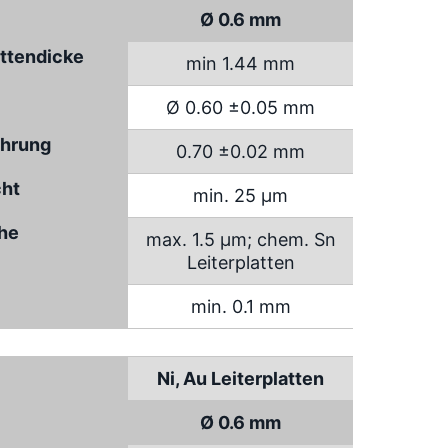
Ø 0.6 mm
attendicke
min 1.44 mm
Ø 0.60 ±0.05 mm
hrung
0.70 ±0.02 mm
cht
min. 25 µm
che
max. 1.5 µm; chem. Sn
Leiterplatten
min. 0.1 mm
Ni, Au Leiterplatten
Ø 0.6 mm