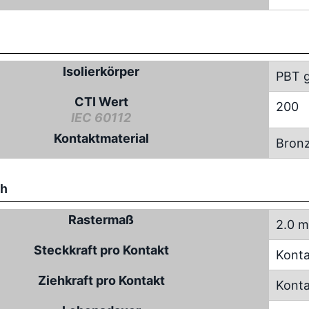
Isolierkörper
PBT g
CTI Wert
200
IEC 60112
Kontaktmaterial
Bron
ch
Rastermaß
2.0 
Steckkraft pro Kontakt
Konta
Ziehkraft pro Kontakt
Konta