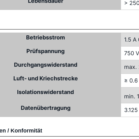
Lebensdauer
> 250
Betriebsstrom
1.5 A
Prüfspannung
750 V
Durchgangswiderstand
max.
Luft- und Kriechstrecke
≥ 0.
Isolationswiderstand
min. 
Datenübertragung
3.125
n / Konformität