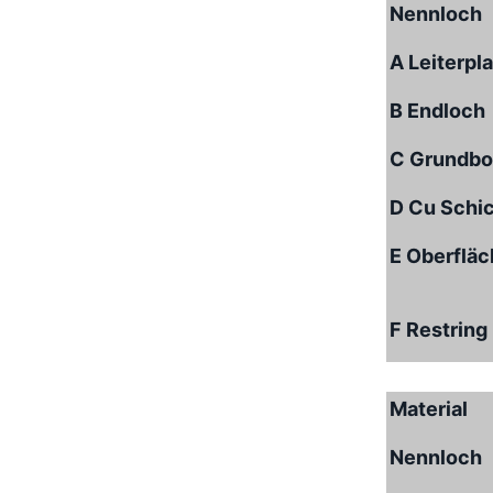
Nennloch
A Leiterpl
B Endloch
C Grundbo
D Cu Schi
E Oberflä
F Restring
Material
Nennloch