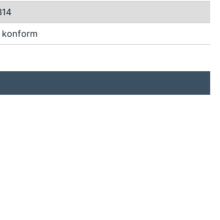
314
 konform