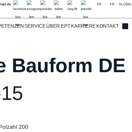
@ept.de
EN
FR
GLOBAL
PETENZEN
SERVICE
ÜBER EPT
KARRIERE
KONTAKT
Such
te Bauform DE
-15
Polzahl 200