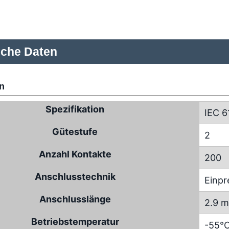
sche Daten
n
Spezifikation
IEC 6
Gütestufe
2
Anzahl Kontakte
200
Anschlusstechnik
Einpr
Anschlusslänge
2.9 
Betriebstemperatur
-55°C