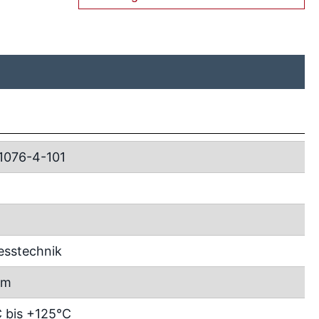
1076-4-101
esstechnik
mm
 bis +125°C