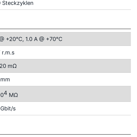
 Steckzyklen
 @ +20°C, 1.0 A @ +70°C
 r.m.s
 20 mΩ
6 mm
4
10
MΩ
 Gbit/s