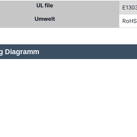
UL file
E130
Umwelt
RoHS
ng Diagramm