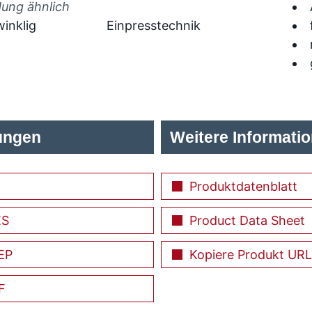
dung ähnlich
inklig
Einpresstechnik
ungen
Weitere Informati
Produktdatenblatt
ES
Product Data Sheet
EP
Kopiere Produkt URL
F