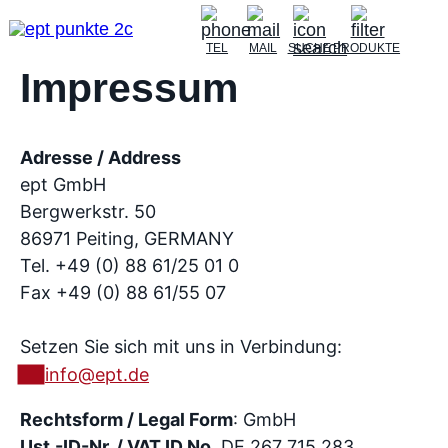
TEL
MAIL
SUCHE
PRODUKTE
Impressum
Adresse / Address
ept GmbH
Bergwerkstr. 50
86971 Peiting, GERMANY
Tel. +49 (0) 88 61/25 01 0
Fax +49 (0) 88 61/55 07
Setzen Sie sich mit uns in Verbindung:
info@ept.de
Rechtsform / Legal Form
: GmbH
Ust.-ID-Nr. / VAT ID No.
DE 267 715 283