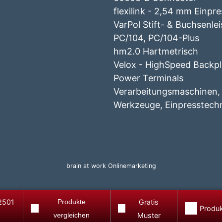
flexilink - 2,54 mm Einpr
VarPol Stift- & Buchsenle
PC/104, PC/104-Plus
hm2.0 Hartmetrisch
Velox - HighSpeed Backp
Power Terminals
Verarbeitungsmaschinen,
Werkzeuge, Einpresstech
brain at work Onlinemarketing
2501
Produkte
Gratis
Produk
vergleichen
Muster