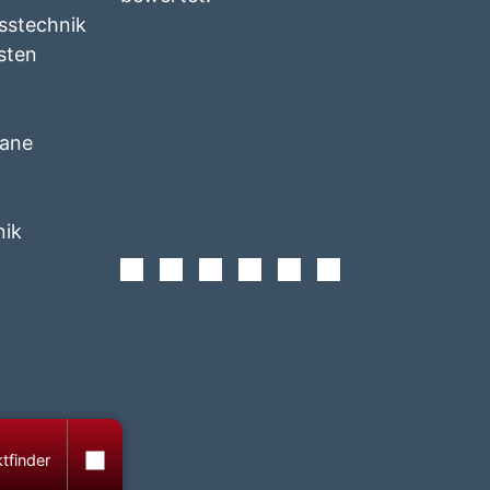
esstechnik
isten
lane
nik
Facebook
Instagram
Twitter
Youtube
Xing
Linkedin
tfinder
totop