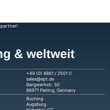
hpartner!
ng & weltweit
+49 (0) 8861 / 2501 0
sales@ept.de
Bergwerkstr. 50
86971 Peiting, Germany
Buching
Augsburg
Habartov CZ