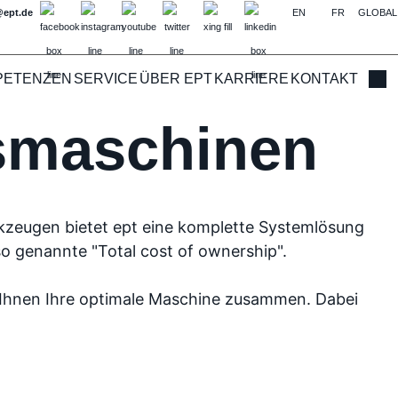
@ept.de
EN
FR
GLOBAL
PETENZEN
SERVICE
ÜBER EPT
KARRIERE
KONTAKT
Such
smaschinen
zeugen bietet ept eine komplette Systemlösung
so genannte "Total cost of ownership".
n Ihnen Ihre optimale Maschine zusammen. Dabei