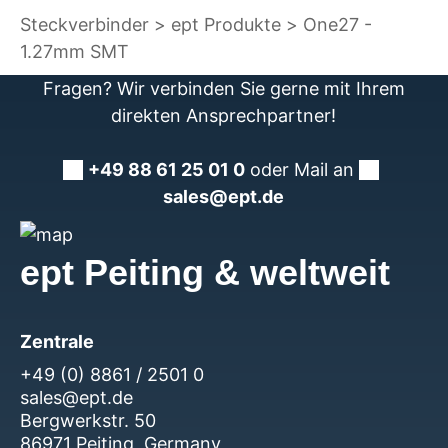
Steckverbinder
ept Produkte
One27 -
1.27mm SMT
Fragen? Wir verbinden Sie gerne mit Ihrem
direkten Ansprechpartner!
+49 88 61 25 01 0
oder Mail an
sales@ept.de
ept Peiting & weltweit
Zentrale
+49 (0) 8861 / 2501 0
sales@ept.de
Bergwerkstr. 50
86971 Peiting, Germany