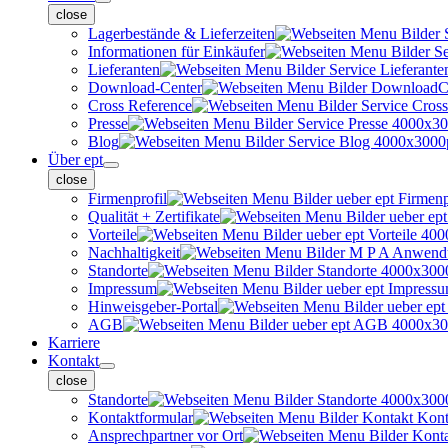
close
Lagerbestände & Lieferzeiten
Informationen für Einkäufer
Lieferanten
Download-Center
Cross Reference
Presse
Blog
Über ept
close
Firmenprofil
Qualität + Zertifikate
Vorteile
Nachhaltigkeit
Standorte
Impressum
Hinweisgeber-Portal
AGB
Karriere
Kontakt
close
Standorte
Kontaktformular
Ansprechpartner vor Ort