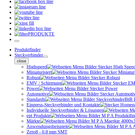
PRODUKTE
Produktfinder
Steckverbinder
close
Highspeed
Miniaturisiert
Robust
EMV / Schirmung
Power
Automotive
Standards
Einpress-Steckverbinder und Kontakte
Individuelle Steckverbinder & Lösungen
ept Produkte
Märkte
Anwendungsbeispiele
Zero8 - 0.8 mm SMT