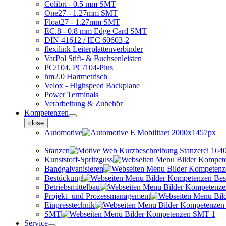
Colibri - 0.5 mm SMT
One27 - 1.27mm SMT
Float27 - 1.27mm SMT
EC.8 - 0.8 mm Edge Card SMT
DIN 41612 / IEC 60603-2
flexilink Leiterplattenverbinder
VarPol Stift- & Buchsenleisten
PC/104, PC/104-Plus
hm2.0 Hartmetrisch
Velox - Highspeed Backplane
Power Terminals
Verarbeitung & Zubehör
Kompetenzen
close
Automotive
Stanzen
Kunststoff-Spritzguss
Bandgalvanisieren
Bestückung
Betriebsmittelbau
Projekt- und Prozessmanagement
Einpresstechnik
SMT
Service