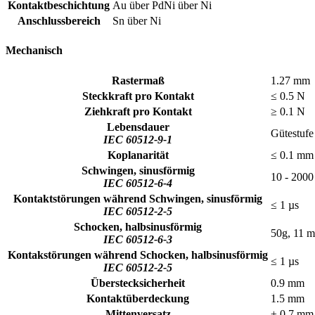
Kontaktbeschichtung
Au über PdNi über Ni
Anschlussbereich
Sn über Ni
Mechanisch
Rastermaß
1.27 mm
Steckkraft pro Kontakt
≤ 0.5 N
Ziehkraft pro Kontakt
≥ 0.1 N
Lebensdauer
Gütestufe
IEC 60512-9-1
Koplanarität
≤ 0.1 mm
Schwingen, sinusförmig
10 - 2000
IEC 60512-6-4
Kontaktstörungen während Schwingen, sinusförmig
≤ 1 µs
IEC 60512-2-5
Schocken, halbsinusförmig
50g, 11 m
IEC 60512-6-3
Kontakstörungen während Schocken, halbsinusförmig
≤ 1 µs
IEC 60512-2-5
Überstecksicherheit
0.9 mm
Kontaktüberdeckung
1.5 mm
Mittenversatz
± 0.7 mm