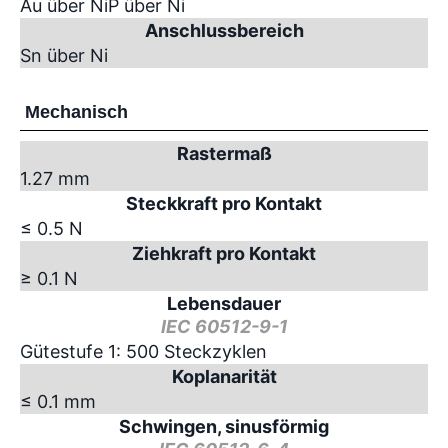
Au über NiP über Ni
Anschlussbereich
Sn über Ni
Mechanisch
Rastermaß
1.27 mm
Steckkraft pro Kontakt
≤ 0.5 N
Ziehkraft pro Kontakt
≥ 0.1 N
Lebensdauer
IEC 60512-9-1
Gütestufe 1: 500 Steckzyklen
Koplanarität
≤ 0.1 mm
Schwingen, sinusförmig