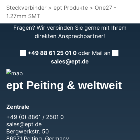
Steckverbinder
ept Produkte
One27 -
1.27mm SMT
Fragen? Wir verbinden Sie gerne mit Ihrem
direkten Ansprechpartner!
+49 88 61 25 01 0
oder Mail an
sales@ept.de
ept Peiting & weltweit
Zentrale
+49 (0) 8861 / 2501 0
sales@ept.de
Bergwerkstr. 50
86971 Peiting, Germany