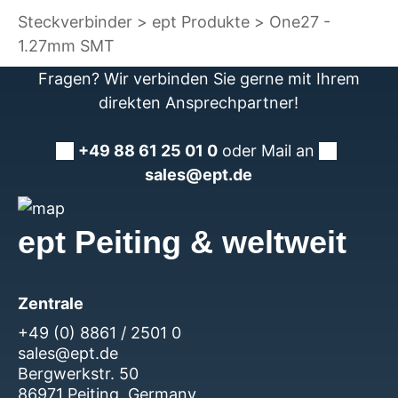
Steckverbinder
ept Produkte
One27 -
1.27mm SMT
Fragen? Wir verbinden Sie gerne mit Ihrem
direkten Ansprechpartner!
+49 88 61 25 01 0
oder Mail an
sales@ept.de
ept Peiting & weltweit
Zentrale
+49 (0) 8861 / 2501 0
sales@ept.de
Bergwerkstr. 50
86971 Peiting, Germany