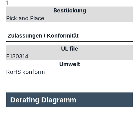
1
Bestückung
Pick and Place
Zulassungen / Konformität
UL file
E130314
Umwelt
RoHS konform
Derating Diagramm