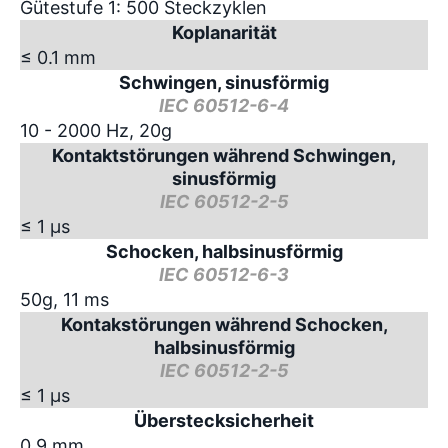
Gütestufe 1: 500 Steckzyklen
Koplanarität
≤ 0.1 mm
Schwingen, sinusförmig
IEC 60512-6-4
10 - 2000 Hz, 20g
Kontaktstörungen während Schwingen,
sinusförmig
IEC 60512-2-5
≤ 1 µs
Schocken, halbsinusförmig
IEC 60512-6-3
50g, 11 ms
Kontakstörungen während Schocken,
halbsinusförmig
IEC 60512-2-5
≤ 1 µs
Überstecksicherheit
0.9 mm