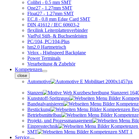
Colibri - 0.5 mm SMT
One27 - 1.27mm SMT
Float27 - 1.27mm SMT
EC.8 - 0.8 mm Edge Card SMT
DIN 41612 / IEC 60603-2
flexilink Leiterplattenverbinder
VarPol Stift- & Buchsenleisten
PC/104, PC/104-Plus
hm2.0 Hartmetrisch
Velox - Highspeed Backplane
Power Terminals
Verarbeitung & Zubehör
Kompetenzen
close
Automotive
Stanzen
Kunststoff-Spritzguss
Bandgalvanisieren
Bestückung
Betriebsmittelbau
Projekt- und Prozessmanagement
Einpresstechnik
SMT
Service