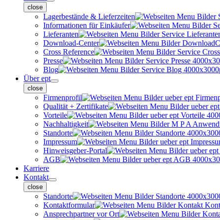
close
Lagerbestände & Lieferzeiten
Informationen für Einkäufer
Lieferanten
Download-Center
Cross Reference
Presse
Blog
Über ept
close
Firmenprofil
Qualität + Zertifikate
Vorteile
Nachhaltigkeit
Standorte
Impressum
Hinweisgeber-Portal
AGB
Karriere
Kontakt
close
Standorte
Kontaktformular
Ansprechpartner vor Ort