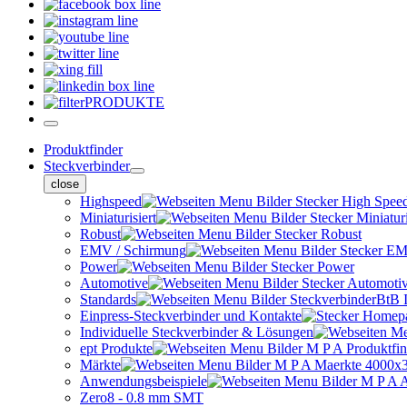
PRODUKTE
Produktfinder
Steckverbinder
close
Highspeed
Miniaturisiert
Robust
EMV / Schirmung
Power
Automotive
Standards
Einpress-Steckverbinder und Kontakte
Individuelle Steckverbinder & Lösungen
ept Produkte
Märkte
Anwendungsbeispiele
Zero8 - 0.8 mm SMT