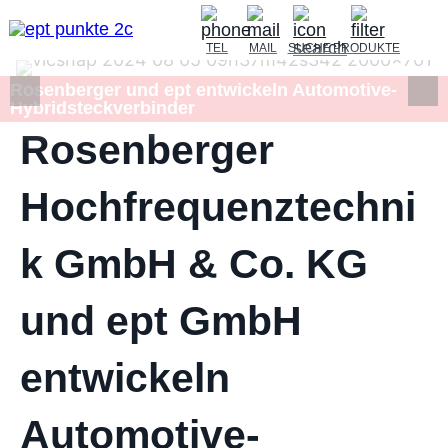
TEL
MAIL
SUCHE
PRODUKTE
Rosenberger und ept entwickeln Automotive-
Hybridsteckverbinder
Rosenberger
Hochfrequenztechni
k GmbH & Co. KG
und ept GmbH
entwickeln
Automotive-