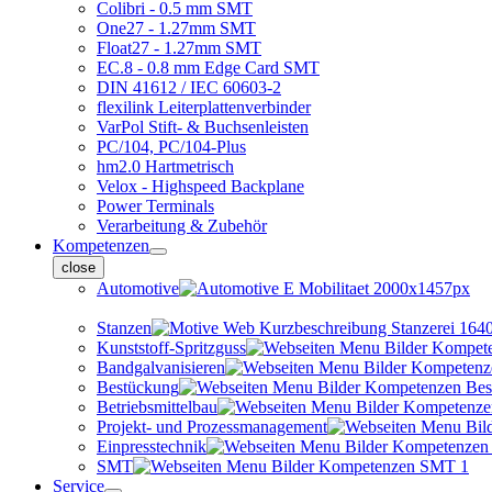
Colibri - 0.5 mm SMT
One27 - 1.27mm SMT
Float27 - 1.27mm SMT
EC.8 - 0.8 mm Edge Card SMT
DIN 41612 / IEC 60603-2
flexilink Leiterplattenverbinder
VarPol Stift- & Buchsenleisten
PC/104, PC/104-Plus
hm2.0 Hartmetrisch
Velox - Highspeed Backplane
Power Terminals
Verarbeitung & Zubehör
Kompetenzen
close
Automotive
Stanzen
Kunststoff-Spritzguss
Bandgalvanisieren
Bestückung
Betriebsmittelbau
Projekt- und Prozessmanagement
Einpresstechnik
SMT
Service