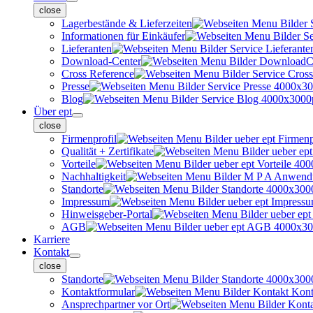
close
Lagerbestände & Lieferzeiten
Informationen für Einkäufer
Lieferanten
Download-Center
Cross Reference
Presse
Blog
Über ept
close
Firmenprofil
Qualität + Zertifikate
Vorteile
Nachhaltigkeit
Standorte
Impressum
Hinweisgeber-Portal
AGB
Karriere
Kontakt
close
Standorte
Kontaktformular
Ansprechpartner vor Ort