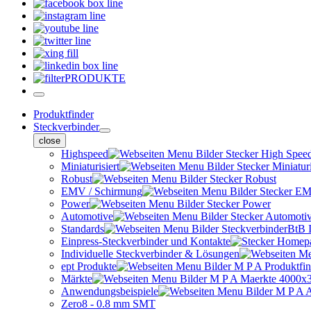
PRODUKTE
Produktfinder
Steckverbinder
close
Highspeed
Miniaturisiert
Robust
EMV / Schirmung
Power
Automotive
Standards
Einpress-Steckverbinder und Kontakte
Individuelle Steckverbinder & Lösungen
ept Produkte
Märkte
Anwendungsbeispiele
Zero8 - 0.8 mm SMT