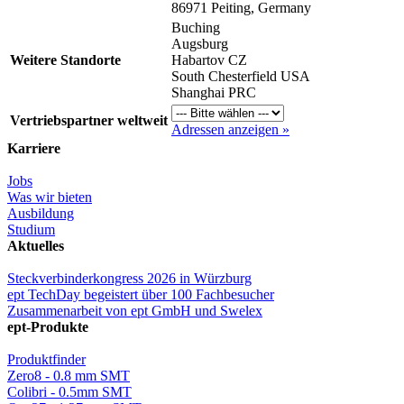
86971 Peiting, Germany
Buching
Augsburg
Weitere Standorte
Habartov CZ
South Chesterfield USA
Shanghai PRC
Vertriebspartner weltweit
Adressen anzeigen »
Karriere
Jobs
Was wir bieten
Ausbildung
Studium
Aktuelles
Steckverbinderkongress 2026 in Würzburg
ept TechDay begeistert über 100 Fachbesucher
Zusammenarbeit von ept GmbH und Swelex
ept-Produkte
Produktfinder
Zero8 - 0.8 mm SMT
Colibri - 0.5mm SMT