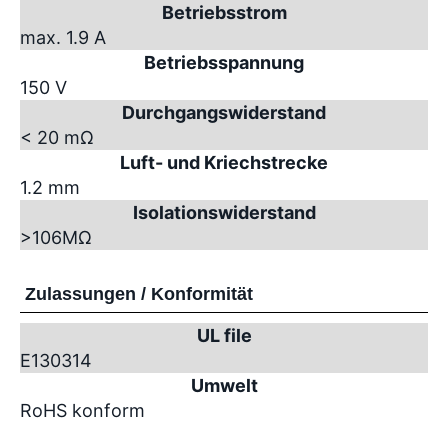
Betriebsstrom
max. 1.9 A
Betriebsspannung
150 V
Durchgangswiderstand
< 20 mΩ
Luft- und Kriechstrecke
1.2 mm
Isolationswiderstand
>10
6
MΩ
Zulassungen / Konformität
UL file
E130314
Umwelt
RoHS konform