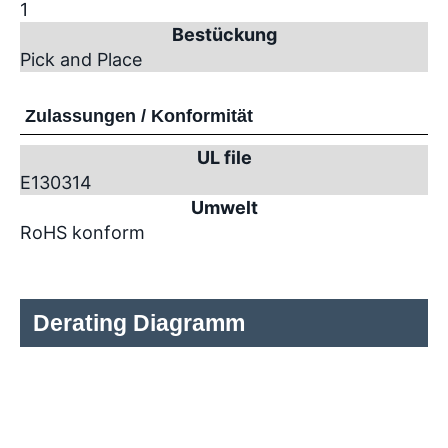
1
Bestückung
Pick and Place
Zulassungen / Konformität
UL file
E130314
Umwelt
RoHS konform
Derating Diagramm