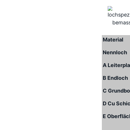
Material
Nennloch
A Leiterpl
B Endloch
C Grundbo
D Cu Schi
E Oberflä