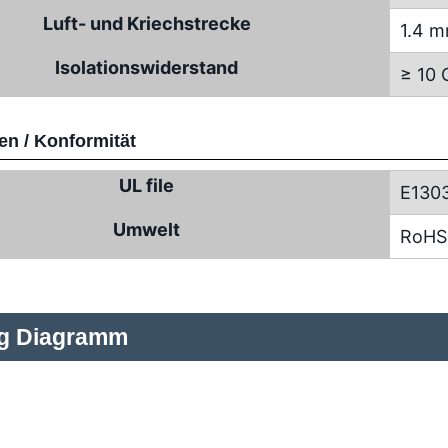
Luft- und Kriechstrecke
1.4 
Isolationswiderstand
≥ 10
n / Konformität
UL file
E130
Umwelt
RoHS
ng Diagramm