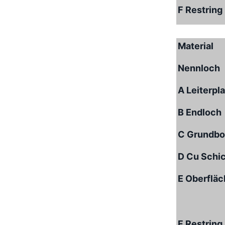
F Restring
Material
Nennloch
A Leiterpl
B Endloch
C Grundbo
D Cu Schi
E Oberflä
F Restring