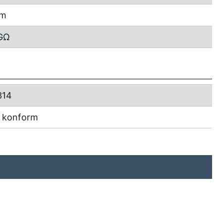
mm
 GΩ
314
 konform