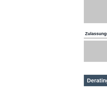
Zulassunge
Derati