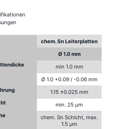
chem. Sn Leiterplatten
Ø 1.0 mm
attendicke
min 1.0 mm
Ø 1.0 +0.09 / -0.06 mm
hrung
1.15 ±0.025 mm
cht
min. 25 µm
che
chem. Sn Schicht, max.
1.5 µm