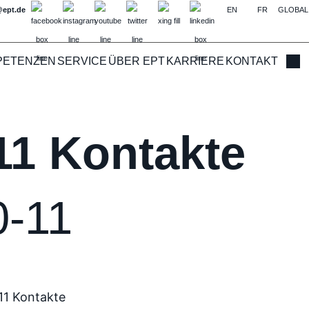
@ept.de
EN
FR
GLOBAL
PETENZEN
SERVICE
ÜBER EPT
KARRIERE
KONTAKT
Such
 11 Kontakte
0-11
11 Kontakte