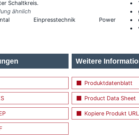
dung ähnlich
ntal
Einpresstechnik
Power
ungen
Weitere Informati
Produktdatenblatt
ES
Product Data Sheet
EP
Kopiere Produkt URL
F