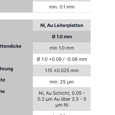
min. 0.1 mm
Ni, Au Leiterplatten
Ø 1.0 mm
attendicke
min 1.0 mm
Ø 1.0 +0.09 / -0.06 mm
hrung
1.15 ±0.025 mm
cht
min. 25 µm
che
Ni, Au Schicht, 0.05 -
0.2 µm Au über 2.5 - 5
µm Ni