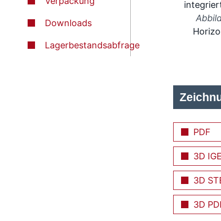
Verpackung
Abbil
Downloads
Horizo
Lagerbestandsabfrage
Zeichn
PDF
3D IG
3D ST
3D PD