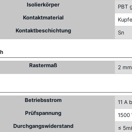
Isolierkörper
PBT g
Kontaktmaterial
Kupfe
Kontaktbeschichtung
Sn
ch
Rastermaß
2 mm
Betriebsstrom
11 A 
Prüfspannung
1500
Durchgangswiderstand
≤ 5m