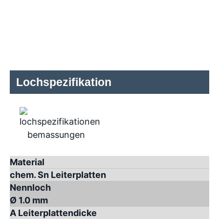
Lochspezifikation
Material
chem. Sn Leiterplatten
Nennloch
Ø 1.0 mm
A Leiterplattendicke