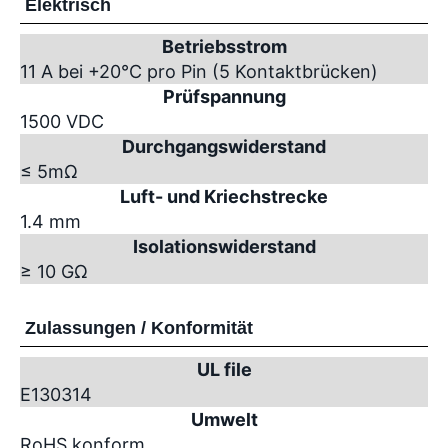
Elektrisch
Betriebsstrom
11 A bei +20°C pro Pin (5 Kontaktbrücken)
Prüfspannung
1500 VDC
Durchgangswiderstand
≤ 5mΩ
Luft- und Kriechstrecke
1.4 mm
Isolationswiderstand
≥ 10 GΩ
Zulassungen / Konformität
UL file
E130314
Umwelt
RoHS konform