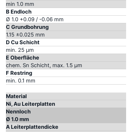
min 1.0 mm
B Endloch
Ø 1.0 +0.09 / -0.06 mm
C Grundbohrung
1.15 ±0.025 mm
D Cu Schicht
min. 25 µm
E Oberfläche
chem. Sn Schicht, max. 1.5 µm
F Restring
min. 0.1 mm
Material
Ni, Au Leiterplatten
Nennloch
Ø 1.0 mm
A Leiterplattendicke