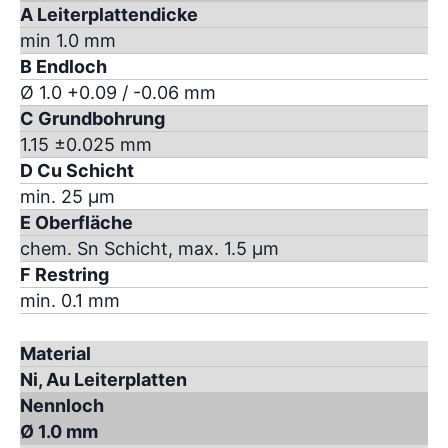
A Leiterplattendicke
min 1.0 mm
B Endloch
Ø 1.0 +0.09 / -0.06 mm
C Grundbohrung
1.15 ±0.025 mm
D Cu Schicht
min. 25 µm
E Oberfläche
chem. Sn Schicht, max. 1.5 µm
F Restring
min. 0.1 mm
Material
Ni, Au Leiterplatten
Nennloch
Ø 1.0 mm