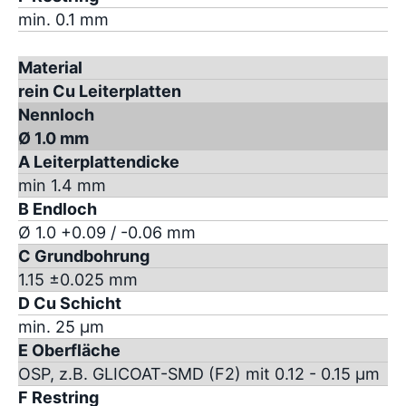
min. 0.1 mm
Material
rein Cu Leiterplatten
Nennloch
Ø 1.0 mm
A Leiterplattendicke
min 1.4 mm
B Endloch
Ø 1.0 +0.09 / -0.06 mm
C Grundbohrung
1.15 ±0.025 mm
D Cu Schicht
min. 25 µm
E Oberfläche
OSP, z.B. GLICOAT-SMD (F2) mit 0.12 - 0.15 µm
F Restring