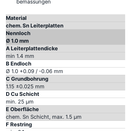
Material
chem. Sn Leiterplatten
Nennloch
Ø 1.0 mm
A Leiterplattendicke
min 1.4 mm
B Endloch
Ø 1.0 +0.09 / -0.06 mm
C Grundbohrung
1.15 ±0.025 mm
D Cu Schicht
min. 25 µm
E Oberfläche
chem. Sn Schicht, max. 1.5 µm
F Restring