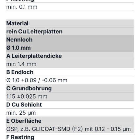
min. 0.1 mm
Material
rein Cu Leiterplatten
Nennloch
Ø 1.0 mm
A Leiterplattendicke
min 1.4 mm
B Endloch
Ø 1.0 +0.09 / -0.06 mm
C Grundbohrung
1.15 ±0.025 mm
D Cu Schicht
min. 25 µm
E Oberfläche
OSP, z.B. GLICOAT-SMD (F2) mit 0.12 - 0.15 µm
F Restring