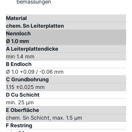
Material
chem. Sn Leiterplatten
Nennloch
Ø 1.0 mm
A Leiterplattendicke
min 1.4 mm
B Endloch
Ø 1.0 +0.09 / -0.06 mm
C Grundbohrung
1.15 ±0.025 mm
D Cu Schicht
min. 25 µm
E Oberfläche
chem. Sn Schicht, max. 1.5 µm
F Restring