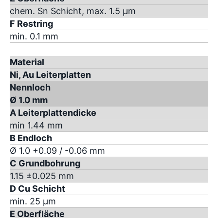
chem. Sn Schicht, max. 1.5 µm
F Restring
min. 0.1 mm
Material
Ni, Au Leiterplatten
Nennloch
Ø 1.0 mm
A Leiterplattendicke
min 1.44 mm
B Endloch
Ø 1.0 +0.09 / -0.06 mm
C Grundbohrung
1.15 ±0.025 mm
D Cu Schicht
min. 25 µm
E Oberfläche