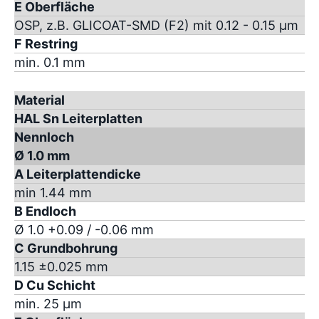
E Oberfläche
OSP, z.B. GLICOAT-SMD (F2) mit 0.12 - 0.15 µm
F Restring
min. 0.1 mm
Material
HAL Sn Leiterplatten
Nennloch
Ø 1.0 mm
A Leiterplattendicke
min 1.44 mm
B Endloch
Ø 1.0 +0.09 / -0.06 mm
C Grundbohrung
1.15 ±0.025 mm
D Cu Schicht
min. 25 µm