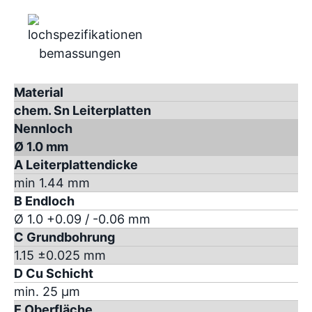
Material
chem. Sn Leiterplatten
Nennloch
Ø 1.0 mm
A Leiterplattendicke
min 1.44 mm
B Endloch
Ø 1.0 +0.09 / -0.06 mm
C Grundbohrung
1.15 ±0.025 mm
D Cu Schicht
min. 25 µm
E Oberfläche