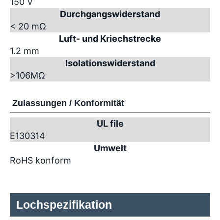
150 V
Durchgangswiderstand
< 20 mΩ
Luft- und Kriechstrecke
1.2 mm
Isolationswiderstand
>10
6
MΩ
Zulassungen / Konformität
UL file
E130314
Umwelt
RoHS konform
Lochspezifikation