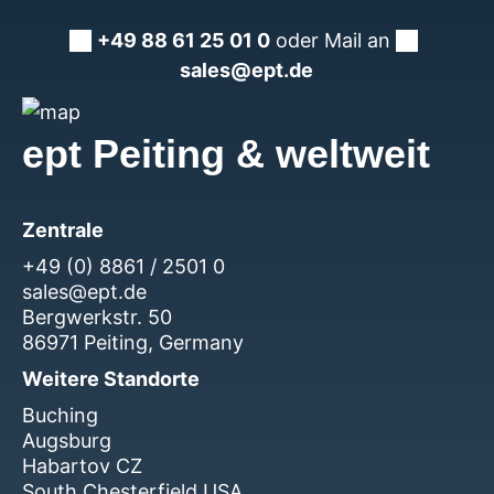
+49 88 61 25 01 0
oder Mail an
sales@ept.de
ept Peiting & weltweit
Zentrale
+49 (0) 8861 / 2501 0
sales@ept.de
Bergwerkstr. 50
86971 Peiting, Germany
Weitere Standorte
Buching
Augsburg
Habartov CZ
South Chesterfield USA