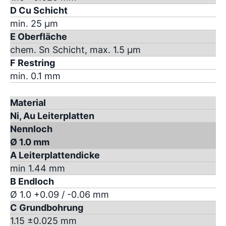
D Cu Schicht
min. 25 µm
E Oberfläche
chem. Sn Schicht, max. 1.5 µm
F Restring
min. 0.1 mm
Material
Ni, Au Leiterplatten
Nennloch
Ø 1.0 mm
A Leiterplattendicke
min 1.44 mm
B Endloch
Ø 1.0 +0.09 / -0.06 mm
C Grundbohrung
1.15 ±0.025 mm