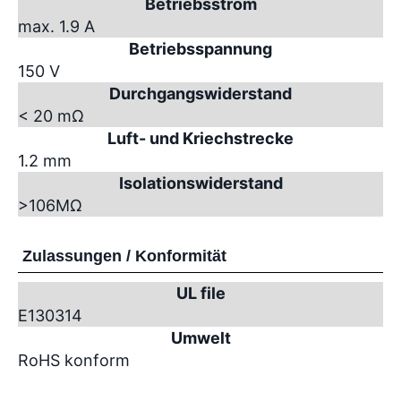
Betriebsstrom
max. 1.9 A
Betriebsspannung
150 V
Durchgangswiderstand
< 20 mΩ
Luft- und Kriechstrecke
1.2 mm
Isolationswiderstand
>10
6
MΩ
Zulassungen / Konformität
UL file
E130314
Umwelt
RoHS konform