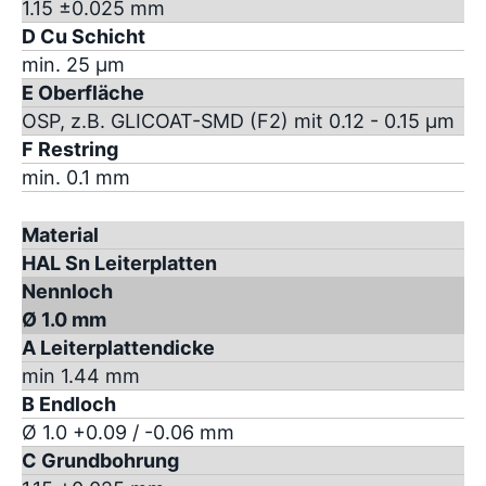
1.15 ±0.025 mm
D Cu Schicht
min. 25 µm
E Oberfläche
OSP, z.B. GLICOAT-SMD (F2) mit 0.12 - 0.15 µm
F Restring
min. 0.1 mm
Material
HAL Sn Leiterplatten
Nennloch
Ø 1.0 mm
A Leiterplattendicke
min 1.44 mm
B Endloch
Ø 1.0 +0.09 / -0.06 mm
C Grundbohrung