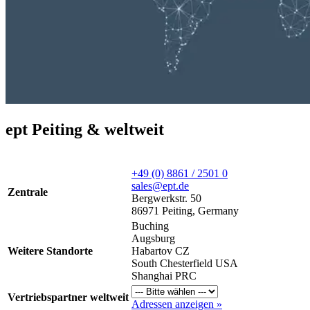
ept Peiting & weltweit
+49 (0) 8861 / 2501 0
sales@ept.de
Zentrale
Bergwerkstr. 50
86971 Peiting, Germany
Buching
Augsburg
Weitere Standorte
Habartov CZ
South Chesterfield USA
Shanghai PRC
Vertriebspartner weltweit
Adressen anzeigen »