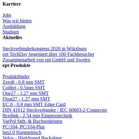
Karriere
Jobs
Was wir bieten
Ausbildung
Studium
Aktuelles
Steckverbinderkongress 2026 in Würzburg
ept TechDay begeistert über 100 Fachbesucher
Zusammenarbeit von ept GmbH und Swelex
ept-Produkte
Produktfinder
Zero8 - 0.8 mm SMT
Colibri - 0.5mm SMT
One27 - 1.27 mm SMT
Float27 - 1.27 mm SMT
EC.8 - 0.8 mm SMT Edge Card
DIN 41612 Steckverbinder / IEC 60603-2 Connector
flexilink - 2,54 mm Einpresstechnik
VarPol Stift- & Buchsenleisten
PC/104, PC/104-Plus
hm2.0 Hartmetrisch
Velox - HighSpeed Backplane