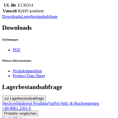
UL file
E130314
Umwelt
RoHS konform
Downloads
Lagerbestandsabfrage
Downloads
Zeichnungen
PDF
Weitere Informationen
Produktdatenblatt
Product Data Sheet
Lagerbestandsabfrage
zur Lagerbestandsabfrage
Steckverbinder
ept Produkte
VarPol Stift- & Buchsenleisten
+49 8861 2501 0
Produkte vergleichen