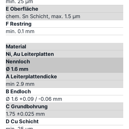
min. 25 µm
E Oberfläche
chem. Sn Schicht, max. 1.5 µm
F Restring
min. 0.1 mm
Material
Ni, Au Leiterplatten
Nennloch
Ø 1.6 mm
A Leiterplattendicke
min 2.9 mm
B Endloch
Ø 1.6 +0.09 / -0.06 mm
C Grundbohrung
1.75 ±0.025 mm
D Cu Schicht
min. 25 µm