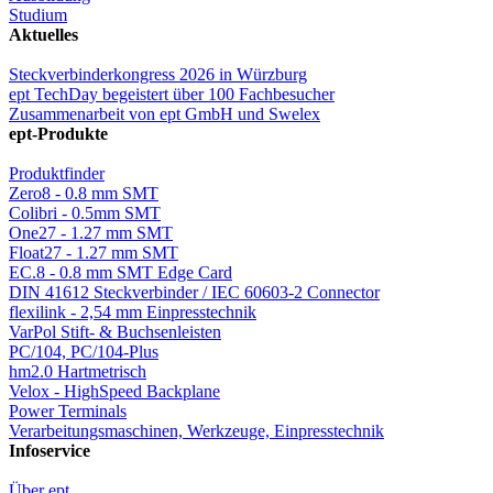
Studium
Aktuelles
Steckverbinderkongress 2026 in Würzburg
ept TechDay begeistert über 100 Fachbesucher
Zusammenarbeit von ept GmbH und Swelex
ept-Produkte
Produktfinder
Zero8 - 0.8 mm SMT
Colibri - 0.5mm SMT
One27 - 1.27 mm SMT
Float27 - 1.27 mm SMT
EC.8 - 0.8 mm SMT Edge Card
DIN 41612 Steckverbinder / IEC 60603-2 Connector
flexilink - 2,54 mm Einpresstechnik
VarPol Stift- & Buchsenleisten
PC/104, PC/104-Plus
hm2.0 Hartmetrisch
Velox - HighSpeed Backplane
Power Terminals
Verarbeitungsmaschinen, Werkzeuge, Einpresstechnik
Infoservice
Über ept