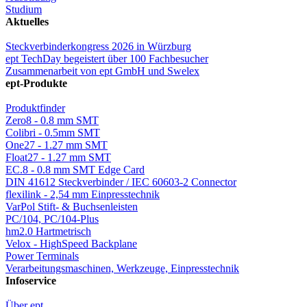
Studium
Aktuelles
Steckverbinderkongress 2026 in Würzburg
ept TechDay begeistert über 100 Fachbesucher
Zusammenarbeit von ept GmbH und Swelex
ept-Produkte
Produktfinder
Zero8 - 0.8 mm SMT
Colibri - 0.5mm SMT
One27 - 1.27 mm SMT
Float27 - 1.27 mm SMT
EC.8 - 0.8 mm SMT Edge Card
DIN 41612 Steckverbinder / IEC 60603-2 Connector
flexilink - 2,54 mm Einpresstechnik
VarPol Stift- & Buchsenleisten
PC/104, PC/104-Plus
hm2.0 Hartmetrisch
Velox - HighSpeed Backplane
Power Terminals
Verarbeitungsmaschinen, Werkzeuge, Einpresstechnik
Infoservice
Über ept