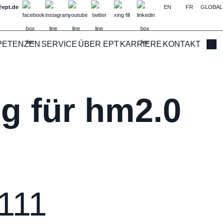
@ept.de
EN
FR
GLOBAL
PETENZEN
SERVICE
ÜBER EPT
KARRIERE
KONTAKT
Such
g für hm2.0
111