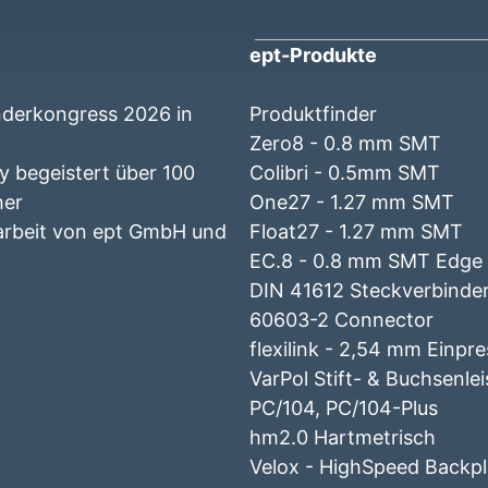
ept-Produkte
nderkongress 2026 in
Produktfinder
Zero8 - 0.8 mm SMT
 begeistert über 100
Colibri - 0.5mm SMT
her
One27 - 1.27 mm SMT
beit von ept GmbH und
Float27 - 1.27 mm SMT
EC.8 - 0.8 mm SMT Edge
DIN 41612 Steckverbinder
60603-2 Connector
flexilink - 2,54 mm Einpr
VarPol Stift- & Buchsenle
PC/104, PC/104-Plus
hm2.0 Hartmetrisch
Velox - HighSpeed Backp