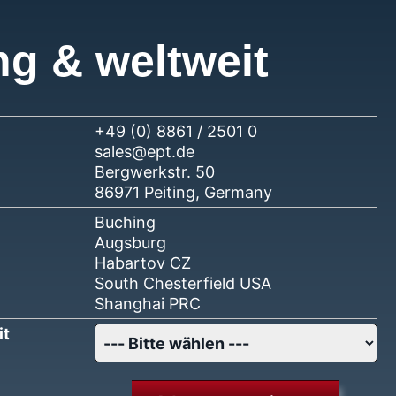
ng & weltweit
+49 (0) 8861 / 2501 0
sales@ept.de
Bergwerkstr. 50
86971 Peiting, Germany
Buching
Augsburg
Habartov CZ
South Chesterfield USA
Shanghai PRC
it