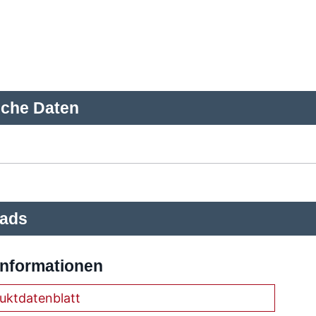
sche Daten
ads
Informationen
uktdatenblatt