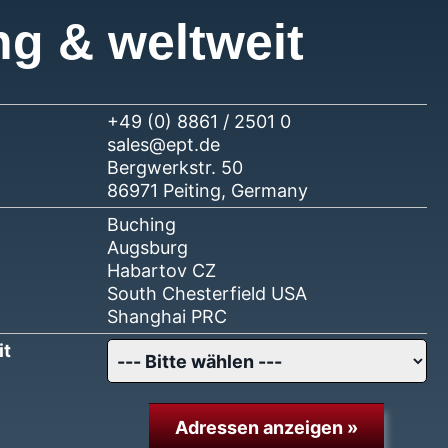
ng & weltweit
+49 (0) 8861 / 2501 0
sales@ept.de
Bergwerkstr. 50
86971 Peiting, Germany
Buching
Augsburg
Habartov CZ
South Chesterfield USA
Shanghai PRC
it
Adressen anzeigen »