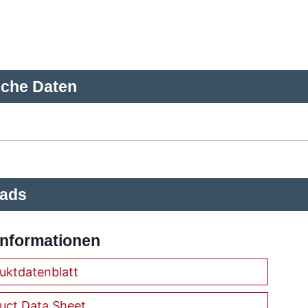
sche Daten
ads
Informationen
uktdatenblatt
uct Data Sheet