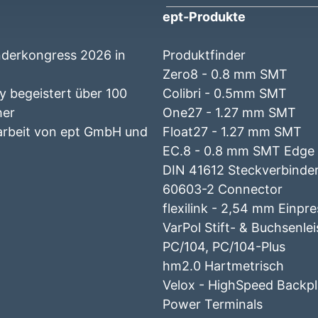
ept-Produkte
nderkongress 2026 in
Produktfinder
Zero8 - 0.8 mm SMT
 begeistert über 100
Colibri - 0.5mm SMT
her
One27 - 1.27 mm SMT
beit von ept GmbH und
Float27 - 1.27 mm SMT
EC.8 - 0.8 mm SMT Edge
DIN 41612 Steckverbinder
60603-2 Connector
flexilink - 2,54 mm Einpr
VarPol Stift- & Buchsenle
PC/104, PC/104-Plus
hm2.0 Hartmetrisch
Velox - HighSpeed Backp
Power Terminals