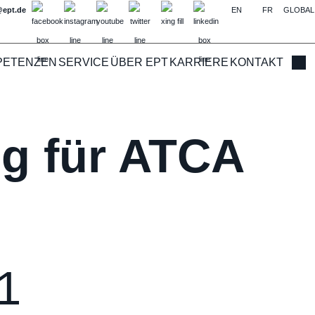
@ept.de
EN
FR
GLOBAL
PETENZEN
SERVICE
ÜBER EPT
KARRIERE
KONTAKT
Such
g für ATCA
1