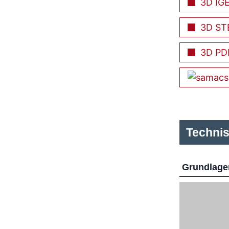
3D IG
3D ST
3D PD
Techni
Grundlage