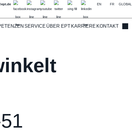
@ept.de
EN
FR
GLOBAL
PETENZEN
SERVICE
ÜBER EPT
KARRIERE
KONTAKT
Such
inkelt
-51