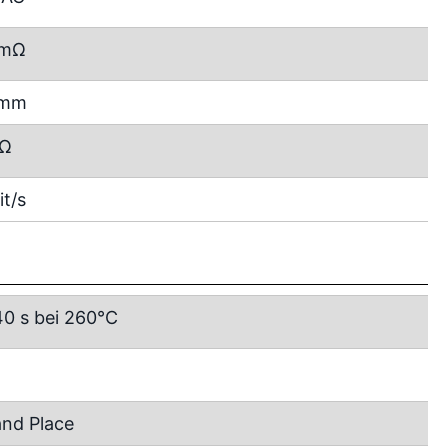
 mΩ
 mm
GΩ
it/s
40 s bei 260°C
and Place