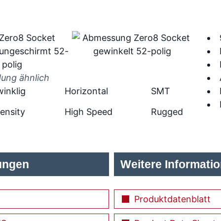
dung ähnlich
inklig
Horizontal
SMT
ensity
High Speed
Rugged
ungen
Weitere Informati
Produktdatenblatt