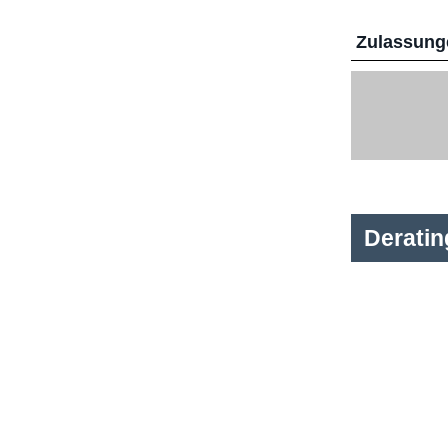
Zulassunge
Derati