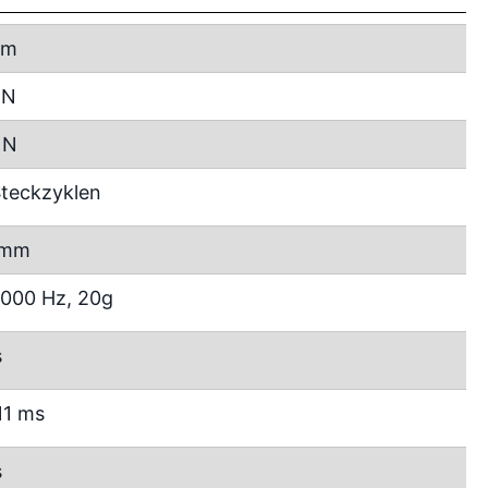
mm
 N
 N
teckzyklen
 mm
2000 Hz, 20g
s
11 ms
s