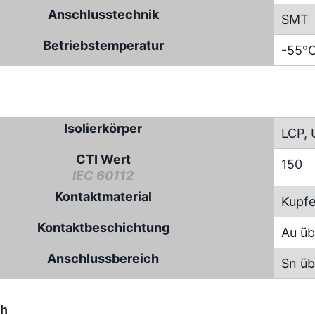
Anschlusstechnik
SMT
Betriebstemperatur
-55°C
Isolierkörper
LCP, 
CTI Wert
150
IEC 60112
Kontaktmaterial
Kupfe
Kontaktbeschichtung
Au üb
Anschlussbereich
Sn üb
ch