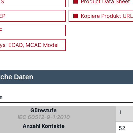
ES
Product Data Sheet
EP
Kopiere Produkt URL
F
ECAD, MCAD Model
sche Daten
n
Gütestufe
1
IEC 60512-9-1:2010
Anzahl Kontakte
52