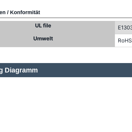
n / Konformität
UL file
E130
Umwelt
RoHS
ng Diagramm