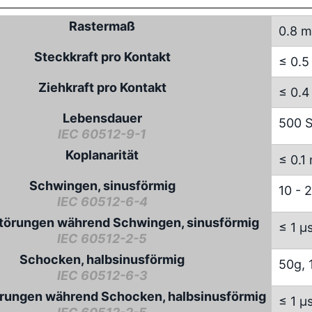
Rastermaß
0.8 
Steckkraft pro Kontakt
≤ 0.5
Ziehkraft pro Kontakt
≤ 0.4
Lebensdauer
500 S
IEC 60512-9-1
Koplanarität
≤ 0.1
Schwingen, sinusförmig
10 - 
IEC 60512-6-4
törungen während Schwingen, sinusförmig
≤ 1 µ
IEC 60512-2-5
Schocken, halbsinusförmig
50g, 
IEC 60512-6-3
rungen während Schocken, halbsinusförmig
≤ 1 µ