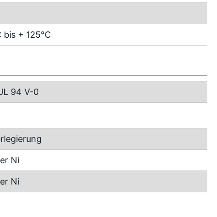
 bis + 125°C
UL 94 V-0
rlegierung
er Ni
er Ni