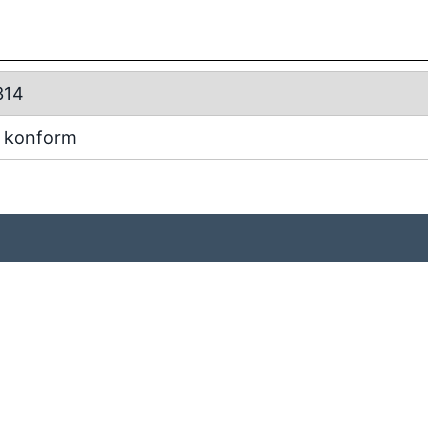
314
 konform