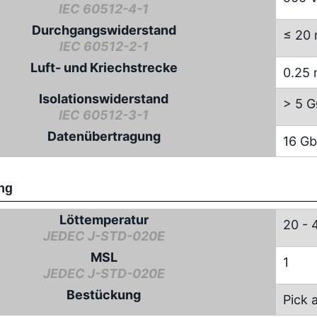
IEC 60512-4-1
Durchgangswiderstand
≤ 20
IEC 60512-2-1
Luft- und Kriechstrecke
0.25
Isolationswiderstand
> 5 
IEC 60512-3-1
Datenübertragung
16 Gb
ng
Löttemperatur
20 - 
JEDEC J-STD-020E
MSL
1
JEDEC J-STD-020E
Bestückung
Pick 