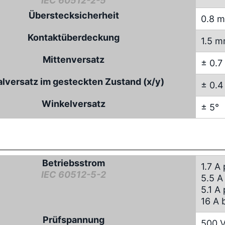
IEC 60512-2-5
Überstecksicherheit
0.8 
Kontaktüberdeckung
1.5 
Mittenversatz
± 0.
alversatz im gesteckten Zustand (x/y)
± 0.
Winkelversatz
± 5°
Betriebsstrom
1.7 A
IEC 60512-5-2
5.5 A
5.1 A
16 A 
Prüfspannung
500 