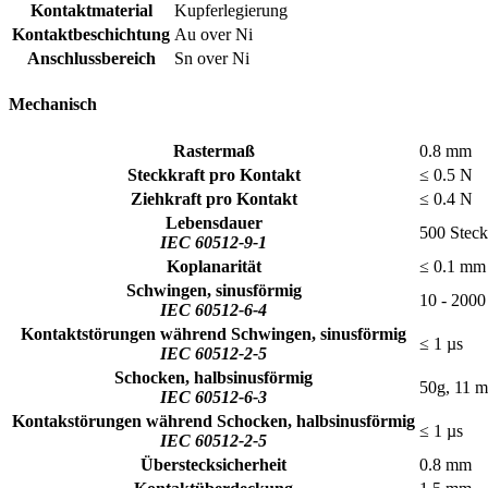
Kontaktmaterial
Kupferlegierung
Kontaktbeschichtung
Au over Ni
Anschlussbereich
Sn over Ni
Mechanisch
Rastermaß
0.8 mm
Steckkraft pro Kontakt
≤ 0.5 N
Ziehkraft pro Kontakt
≤ 0.4 N
Lebensdauer
500 Steck
IEC 60512-9-1
Koplanarität
≤ 0.1 mm
Schwingen, sinusförmig
10 - 2000
IEC 60512-6-4
Kontaktstörungen während Schwingen, sinusförmig
≤ 1 µs
IEC 60512-2-5
Schocken, halbsinusförmig
50g, 11 m
IEC 60512-6-3
Kontakstörungen während Schocken, halbsinusförmig
≤ 1 µs
IEC 60512-2-5
Überstecksicherheit
0.8 mm