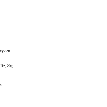
zyklen
 Hz, 20g
s