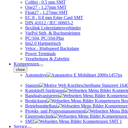
Colibri - 0.5 mm SMT
One27 - 1.27mm SMT
Float27 - 1.27mm SMT
EC.8 - 0.8 mm Edge Card SMT
DIN 41612 / IEC 60603-2
flexilink Leiterplattenverbinder
VarPol Stift- & Buchsenleisten
PC/104, PC/104-Plus
hm2.0 Hartmetrisch
Velox - Highspeed Backplane
Power Terminals
Verarbeitung & Zubehör
Kompetenzen
close
Automotive
Stanzen
Kunststoff-Spritzguss
Bandgalvanisieren
Bestückung
Betriebsmittelbau
Projekt- und Prozessmanagement
Einpresstechnik
SMT
Service