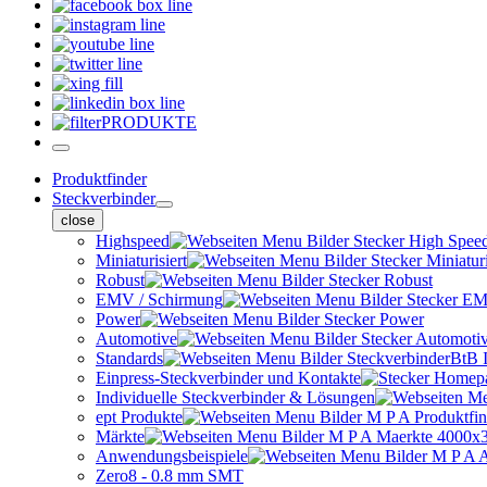
PRODUKTE
Produktfinder
Steckverbinder
close
Highspeed
Miniaturisiert
Robust
EMV / Schirmung
Power
Automotive
Standards
Einpress-Steckverbinder und Kontakte
Individuelle Steckverbinder & Lösungen
ept Produkte
Märkte
Anwendungsbeispiele
Zero8 - 0.8 mm SMT