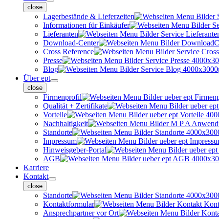
close
Lagerbestände & Lieferzeiten
Informationen für Einkäufer
Lieferanten
Download-Center
Cross Reference
Presse
Blog
Über ept
close
Firmenprofil
Qualität + Zertifikate
Vorteile
Nachhaltigkeit
Standorte
Impressum
Hinweisgeber-Portal
AGB
Karriere
Kontakt
close
Standorte
Kontaktformular
Ansprechpartner vor Ort