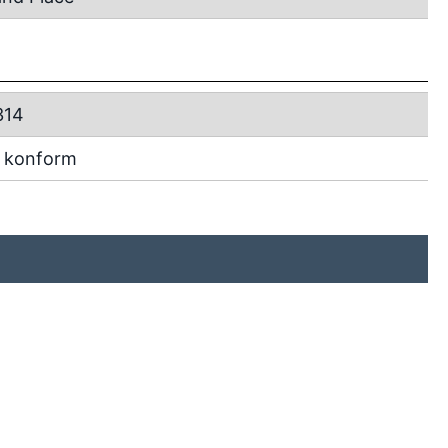
314
 konform