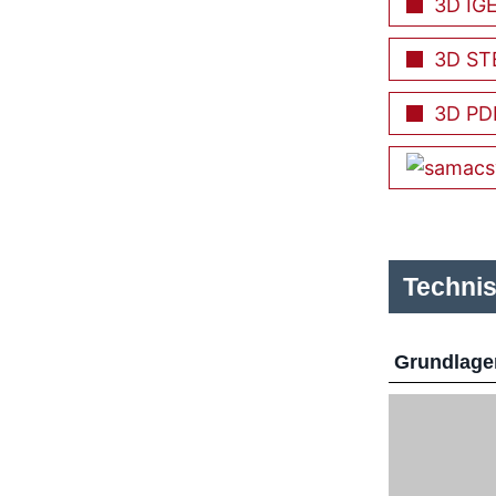
3D IG
3D ST
3D PD
Techni
Grundlage