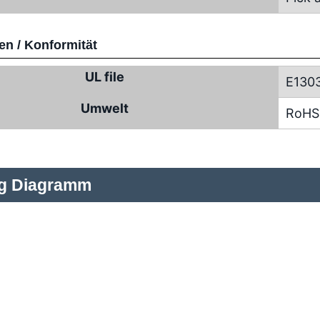
n / Konformität
UL file
E130
Umwelt
RoHS
ng Diagramm