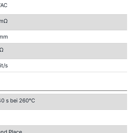
VAC
 mΩ
 mm
GΩ
it/s
40 s bei 260°C
and Place