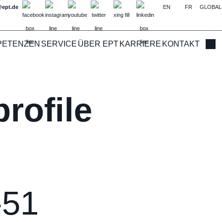
@ept.de
EN
FR
GLOBAL
PETENZEN
SERVICE
ÜBER EPT
KARRIERE
KONTAKT
Such
rofile
-51