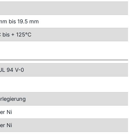
mm bis 19.5 mm
 bis + 125°C
UL 94 V-0
rlegierung
er Ni
er Ni