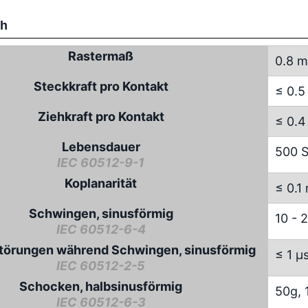
ch
Rastermaß
0.8 
Steckkraft pro Kontakt
≤ 0.5
Ziehkraft pro Kontakt
≤ 0.4
Lebensdauer
500 S
IEC 60512-9-1
Koplanarität
≤ 0.1
Schwingen, sinusförmig
10 - 
IEC 60512-6-4
törungen während Schwingen, sinusförmig
≤ 1 µ
IEC 60512-2-5
Schocken, halbsinusförmig
50g, 
IEC 60512-6-3