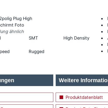
dung ähnlich
l
SMT
High Density
Speed
Rugged
ungen
Weitere Informati
Produktdatenblatt