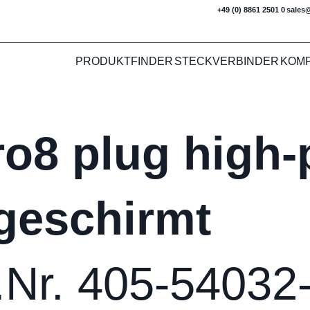
+49 (0) 8861 2501 0
sales
PRODUKTFINDER
STECKVERBINDER
KOM
o8 plug high-p
geschirmt
.Nr. 405-54032