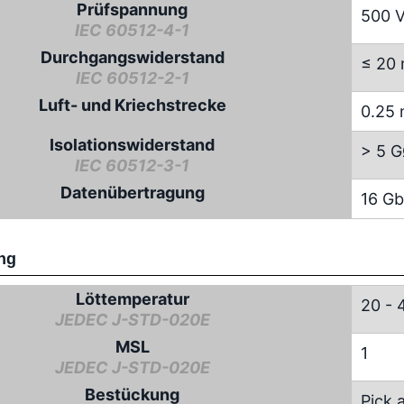
Prüfspannung
500 
IEC 60512-4-1
Durchgangswiderstand
≤ 20
IEC 60512-2-1
Luft- und Kriechstrecke
0.25
Isolationswiderstand
> 5 
IEC 60512-3-1
Datenübertragung
16 Gb
ng
Löttemperatur
20 - 
JEDEC J-STD-020E
MSL
1
JEDEC J-STD-020E
Bestückung
Pick 