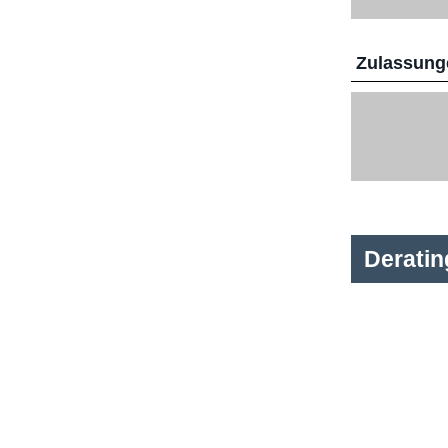
Zulassunge
Derati