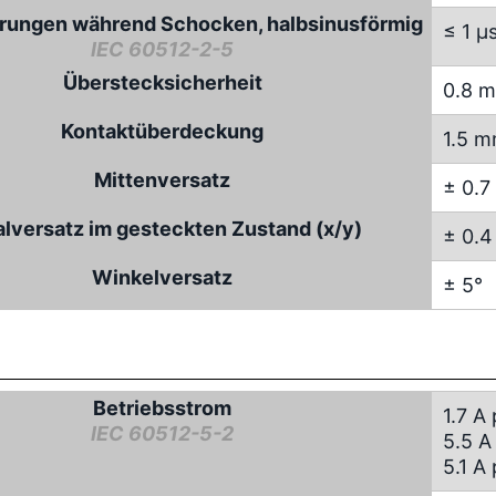
rungen während Schocken, halbsinusförmig
≤ 1 µ
IEC 60512-2-5
Überstecksicherheit
0.8 
Kontaktüberdeckung
1.5 
Mittenversatz
± 0.
alversatz im gesteckten Zustand (x/y)
± 0.
Winkelversatz
± 5°
Betriebsstrom
1.7 A
IEC 60512-5-2
5.5 A
5.1 A