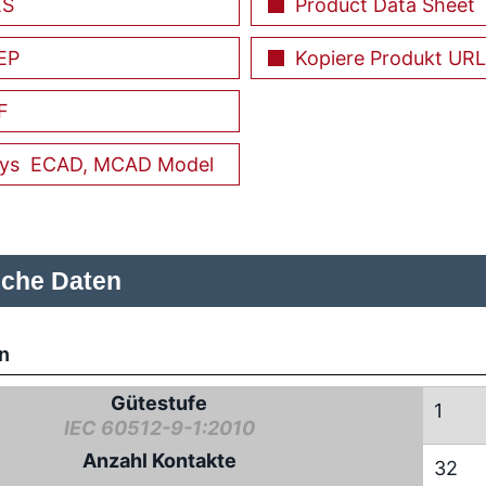
ES
Product Data Sheet
EP
Kopiere Produkt URL
F
ECAD, MCAD Model
sche Daten
n
Gütestufe
1
IEC 60512-9-1:2010
Anzahl Kontakte
32