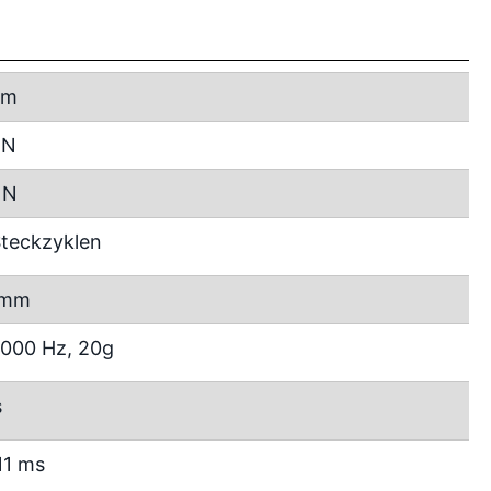
mm
 N
 N
teckzyklen
 mm
2000 Hz, 20g
s
11 ms