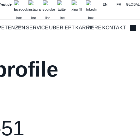
@ept.de
EN
FR
GLOBAL
PETENZEN
SERVICE
ÜBER EPT
KARRIERE
KONTAKT
Such
rofile
-51