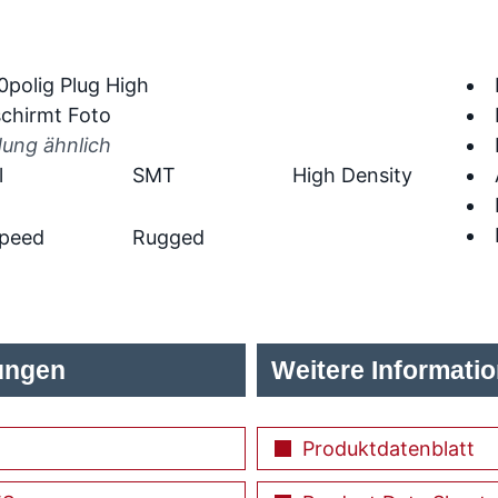
dung ähnlich
l
SMT
High Density
Speed
Rugged
ungen
Weitere Informati
Produktdatenblatt