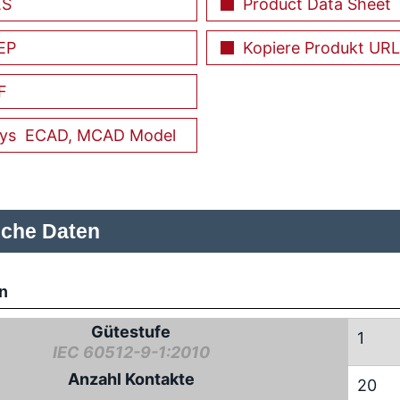
ES
Product Data Sheet
EP
Kopiere Produkt URL
F
ECAD, MCAD Model
sche Daten
n
Gütestufe
1
IEC 60512-9-1:2010
Anzahl Kontakte
20