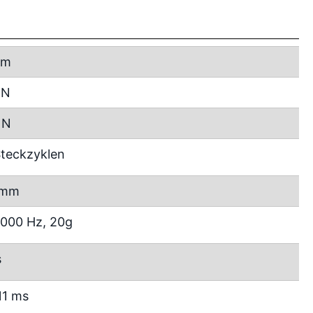
mm
 N
 N
teckzyklen
 mm
2000 Hz, 20g
s
11 ms