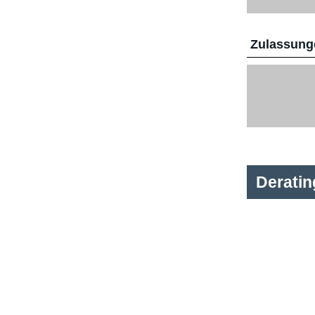
Zulassunge
Derati