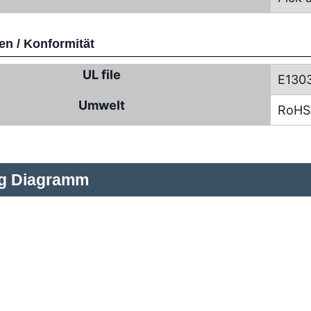
n / Konformität
UL file
E130
Umwelt
RoHS
ng Diagramm