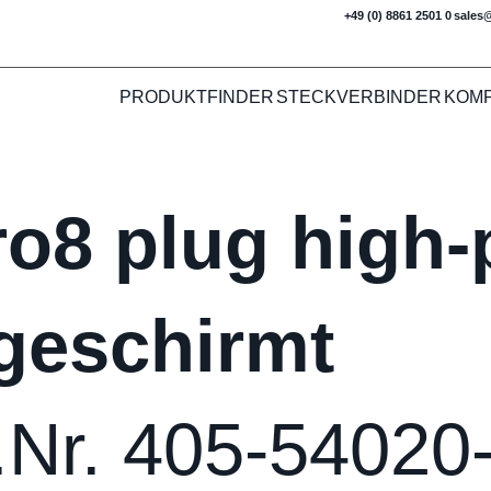
+49 (0) 8861 2501 0
sales
PRODUKTFINDER
STECKVERBINDER
KOM
o8 plug high-p
geschirmt
.Nr. 405-54020