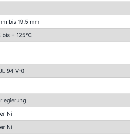
mm bis 19.5 mm
 bis + 125°C
UL 94 V-0
rlegierung
er Ni
er Ni