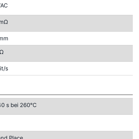
VAC
 mΩ
 mm
GΩ
it/s
40 s bei 260°C
and Place