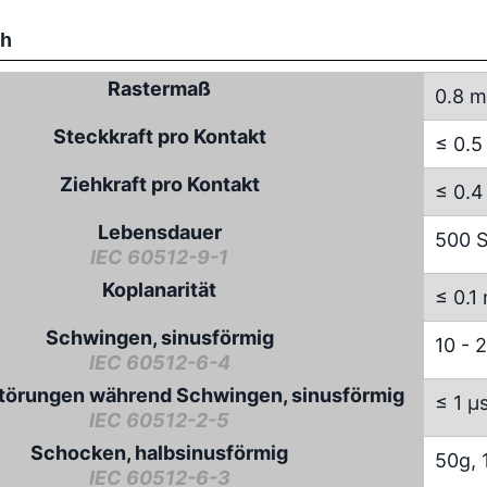
ch
Rastermaß
0.8 
Steckkraft pro Kontakt
≤ 0.5
Ziehkraft pro Kontakt
≤ 0.4
Lebensdauer
500 S
IEC 60512-9-1
Koplanarität
≤ 0.1
Schwingen, sinusförmig
10 - 
IEC 60512-6-4
törungen während Schwingen, sinusförmig
≤ 1 µ
IEC 60512-2-5
Schocken, halbsinusförmig
50g, 
IEC 60512-6-3