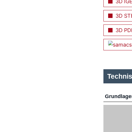
3D IG
3D ST
3D PD
Techni
Grundlage