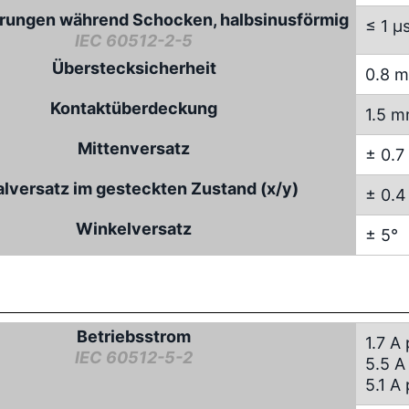
rungen während Schocken, halbsinusförmig
≤ 1 µ
IEC 60512-2-5
Überstecksicherheit
0.8 
Kontaktüberdeckung
1.5 
Mittenversatz
± 0.
alversatz im gesteckten Zustand (x/y)
± 0.
Winkelversatz
± 5°
Betriebsstrom
1.7 A
IEC 60512-5-2
5.5 A
5.1 A