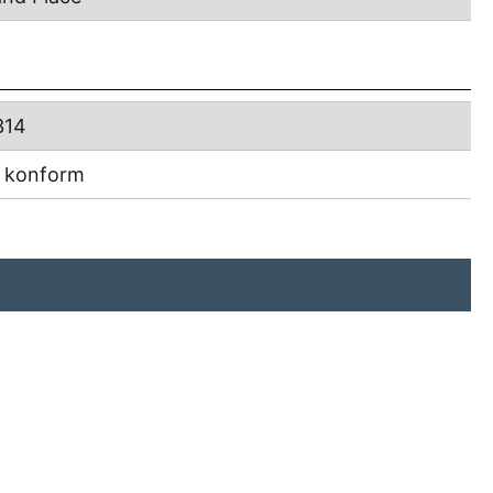
314
 konform