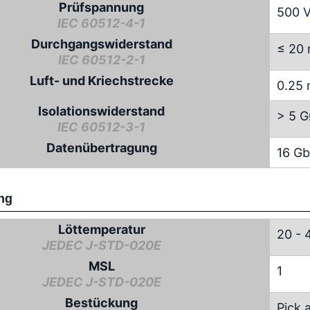
Prüfspannung
500 
IEC 60512-4-1
Durchgangswiderstand
≤ 20
IEC 60512-2-1
Luft- und Kriechstrecke
0.25
Isolationswiderstand
> 5 
IEC 60512-3-1
Datenübertragung
16 Gb
ng
Löttemperatur
20 - 
JEDEC J-STD-020E
MSL
1
JEDEC J-STD-020E
Bestückung
Pick 