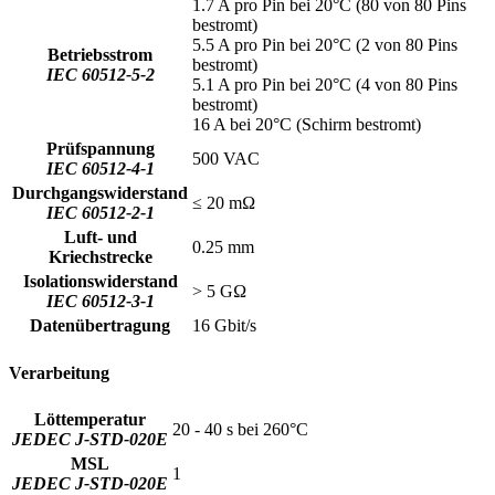
1.7 A pro Pin bei 20°C (80 von 80 Pins
bestromt)
5.5 A pro Pin bei 20°C (2 von 80 Pins
Betriebsstrom
bestromt)
IEC 60512-5-2
5.1 A pro Pin bei 20°C (4 von 80 Pins
bestromt)
16 A bei 20°C (Schirm bestromt)
Prüfspannung
500 VAC
IEC 60512-4-1
Durchgangswiderstand
≤ 20 mΩ
IEC 60512-2-1
Luft- und
0.25 mm
Kriechstrecke
Isolationswiderstand
> 5 GΩ
IEC 60512-3-1
Datenübertragung
16 Gbit/s
Verarbeitung
Löttemperatur
20 - 40 s bei 260°C
JEDEC J-STD-020E
MSL
1
JEDEC J-STD-020E