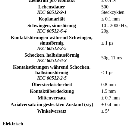
Ziehkraft pro Kontakt
≤ 0.4 N
Lebensdauer
500
IEC 60512-9-1
Steckzyklen
Koplanarität
≤ 0.1 mm
Schwingen, sinusförmig
10 - 2000 Hz,
IEC 60512-6-4
20g
Kontaktstörungen während Schwingen,
sinusförmig
≤ 1 µs
IEC 60512-2-5
Schocken, halbsinusförmig
50g, 11 ms
IEC 60512-6-3
Kontakstörungen während Schocken,
halbsinusförmig
≤ 1 µs
IEC 60512-2-5
Überstecksicherheit
0.8 mm
Kontaktüberdeckung
1.5 mm
Mittenversatz
± 0.7 mm
Axialversatz im gesteckten Zustand (x/y)
± 0.4 mm
Winkelversatz
± 5°
Elektrisch