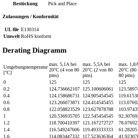
Bestückung
Pick and Place
Zulassungen / Konformität
UL file
E130314
Umwelt
RoHS konform
Derating Diagramm
max. 5,1A bei
max. 5,5A bei
max. 1,8A
Umgebungstemperatur
20°C (4 von 80
20°C (2 von 80
20°C (80
[°C]
pins)
pins)
80 pins)
0
125
125
125
0.2
124.736662107
125.100606061
123.5897
0.4
124.158686731
124.905454545
119.6153
0.6
123.266073871
124.414545455
113.0769
0.8
122.058823529
123.627878788
103.9743
1
120.536935705
122.545454545
92.30769
1.2
118.700410397
121.167272727
78.07692
1.4
116.549247606
119.493333333
61.28205
1.6
114.083447332
117.523636364
41.92307