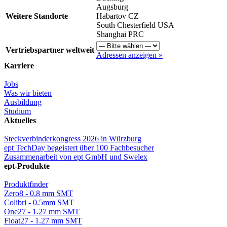
Augsburg
Weitere Standorte
Habartov CZ
South Chesterfield USA
Shanghai PRC
Vertriebspartner weltweit
Adressen anzeigen »
Karriere
Jobs
Was wir bieten
Ausbildung
Studium
Aktuelles
Steckverbinderkongress 2026 in Würzburg
ept TechDay begeistert über 100 Fachbesucher
Zusammenarbeit von ept GmbH und Swelex
ept-Produkte
Produktfinder
Zero8 - 0.8 mm SMT
Colibri - 0.5mm SMT
One27 - 1.27 mm SMT
Float27 - 1.27 mm SMT