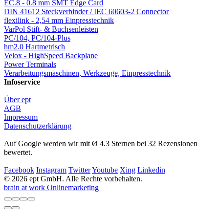
EC.8 - 0.8 mm SMT Edge Card
DIN 41612 Steckverbinder / IEC 60603-2 Connector
flexilink - 2,54 mm Einpresstechnik
VarPol Stift- & Buchsenleisten
PC/104, PC/104-Plus
hm2.0 Hartmetrisch
Velox - HighSpeed Backplane
Power Terminals
Verarbeitungsmaschinen, Werkzeuge, Einpresstechnik
Infoservice
Über ept
AGB
Impressum
Datenschutzerklärung
Auf Google werden wir mit Ø 4.3 Sternen bei 32 Rezensionen
bewertet.
Facebook
Instagram
Twitter
Youtube
Xing
Linkedin
© 2026 ept GmbH. Alle Rechte vorbehalten.
brain at work Onlinemarketing