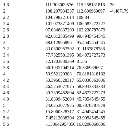
1.8
111.303009576
115.258181818
20
2
108.207934337
112.696969697
-4.48717
2.2
104.798221614
109.84
2.4
101.073871409
106.687272727
2.6
97.0348837209
103.238787879
2.8
92.6812585499
99.4945454545
3
88.012995896
95.4545454545
3.2
83.0300957592
91.1187878788
3.4
77.7325581395
86.4872727273
3.6
72.1203830369
81.56
3.8
66.1935704514
76.336969697
4
59.952120383
70.8181818182
4.2
53.3960328317
65.0036363636
4.4
46.5253077975
58.8933333333
4.6
39.3399452804
52.4872727273
4.8
31.8399452804
45.7854545455
5
24.0253077975
38.7878787879
5.2
15.8960328317
31.4945454545
5.4
7.45212038304
23.9054545455
5.6
-1.30642954856
16.0206060606