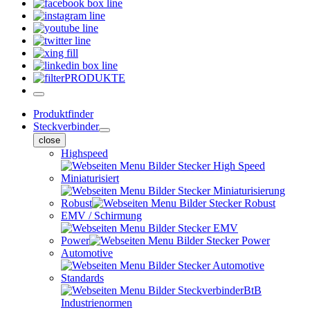
PRODUKTE
Produktfinder
Steckverbinder
close
Highspeed
Miniaturisiert
Robust
EMV / Schirmung
Power
Automotive
Standards