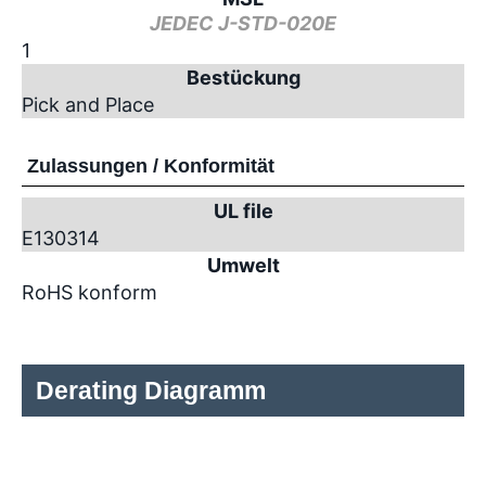
JEDEC J-STD-020E
1
Bestückung
Pick and Place
Zulassungen / Konformität
UL file
E130314
Umwelt
RoHS konform
Derating Diagramm