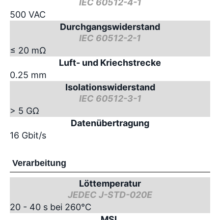
IEC 60512-4-1
500 VAC
Durchgangswiderstand
IEC 60512-2-1
≤ 20 mΩ
Luft- und Kriechstrecke
0.25 mm
Isolationswiderstand
IEC 60512-3-1
> 5 GΩ
Datenübertragung
16 Gbit/s
Verarbeitung
Löttemperatur
JEDEC J-STD-020E
20 - 40 s bei 260°C
MSL