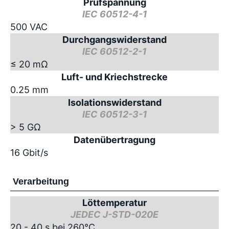
Prüfspannung
IEC 60512-4-1
500 VAC
Durchgangswiderstand
IEC 60512-2-1
≤ 20 mΩ
Luft- und Kriechstrecke
0.25 mm
Isolationswiderstand
IEC 60512-3-1
> 5 GΩ
Datenübertragung
16 Gbit/s
Verarbeitung
Löttemperatur
JEDEC J-STD-020E
20 - 40 s bei 260°C