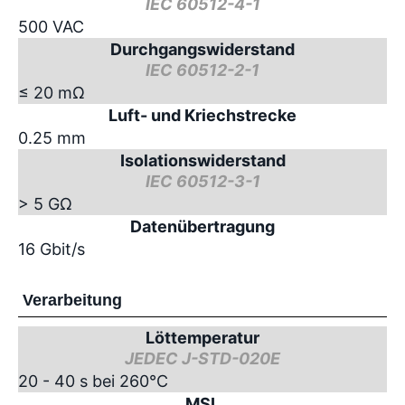
IEC 60512-4-1
500 VAC
Durchgangswiderstand
IEC 60512-2-1
≤ 20 mΩ
Luft- und Kriechstrecke
0.25 mm
Isolationswiderstand
IEC 60512-3-1
> 5 GΩ
Datenübertragung
16 Gbit/s
Verarbeitung
Löttemperatur
JEDEC J-STD-020E
20 - 40 s bei 260°C
MSL