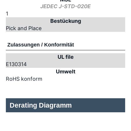
JEDEC J-STD-020E
1
Bestückung
Pick and Place
Zulassungen / Konformität
UL file
E130314
Umwelt
RoHS konform
Derating Diagramm