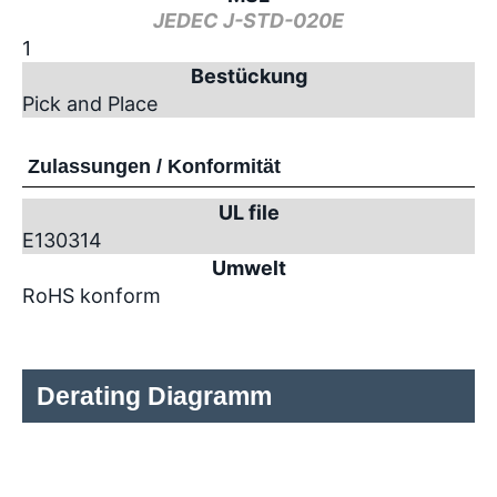
JEDEC J-STD-020E
1
Bestückung
Pick and Place
Zulassungen / Konformität
UL file
E130314
Umwelt
RoHS konform
Derating Diagramm