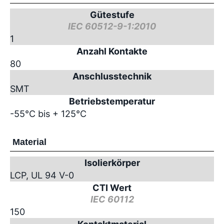
Gütestufe
IEC 60512-9-1:2010
1
Anzahl Kontakte
80
Anschlusstechnik
SMT
Betriebstemperatur
-55°C bis + 125°C
Material
Isolierkörper
LCP, UL 94 V-0
CTI Wert
IEC 60112
150