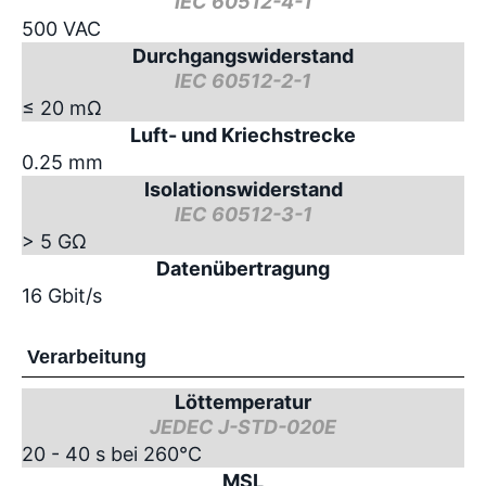
IEC 60512-4-1
500 VAC
Durchgangswiderstand
IEC 60512-2-1
≤ 20 mΩ
Luft- und Kriechstrecke
0.25 mm
Isolationswiderstand
IEC 60512-3-1
> 5 GΩ
Datenübertragung
16 Gbit/s
Verarbeitung
Löttemperatur
JEDEC J-STD-020E
20 - 40 s bei 260°C
MSL