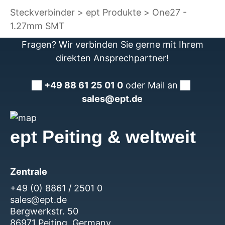
Steckverbinder
ept Produkte
One27 -
1.27mm SMT
Fragen? Wir verbinden Sie gerne mit Ihrem
direkten Ansprechpartner!
+49 88 61 25 01 0
oder Mail an
sales@ept.de
ept Peiting & weltweit
Zentrale
+49 (0) 8861 / 2501 0
sales@ept.de
Bergwerkstr. 50
86971 Peiting, Germany